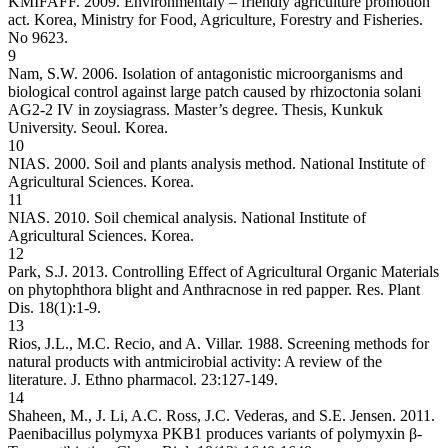
KMIFAFF. 2009. Environmentaly – friendly agriculture promotion
act. Korea, Ministry for Food, Agriculture, Forestry and Fisheries.
No 9623.
9
Nam, S.W. 2006. Isolation of antagonistic microorganisms and
biological control against large patch caused by rhizoctonia solani
AG2-2 IV in zoysiagrass. Master’s degree. Thesis, Kunkuk
University. Seoul. Korea.
10
NIAS. 2000. Soil and plants analysis method. National Institute of
Agricultural Sciences. Korea.
11
NIAS. 2010. Soil chemical analysis. National Institute of
Agricultural Sciences. Korea.
12
Park, S.J. 2013. Controlling Effect of Agricultural Organic Materials
on phytophthora blight and Anthracnose in red papper. Res. Plant
Dis. 18(1):1-9.
13
Rios, J.L., M.C. Recio, and A. Villar. 1988. Screening methods for
natural products with antmicirobial activity: A review of the
literature. J. Ethno pharmacol. 23:127-149.
14
Shaheen, M., J. Li, A.C. Ross, J.C. Vederas, and S.E. Jensen. 2011.
Paenibacillus polymyxa PKB1 produces variants of polymyxin β-