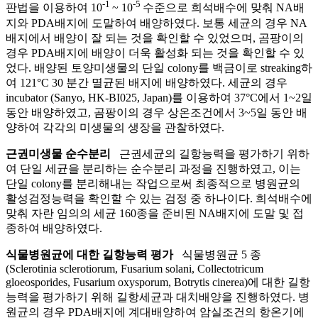
-1
-5
판법을 이용하여 10
~ 10
수준으로 희석배수에 맞춰 NA배
지와 PDA배지에 도말하여 배양하였다. 보통 세균의 경우 NA
배지에서 배양이 잘 되는 것을 확인할 수 있었으며, 곰팡이의
경우 PDA배지에 배양이 더욱 활성화 되는 것을 확인할 수 있
었다. 배양된 토양미생물의 단일 colony를 백금이로 streaking하
여 121°C 30 분간 멸균된 배지에 배양하였다. 세균의 경우
incubator (Sanyo, HK-BI025, Japan)를 이용하여 37°C에서 1~2일
동안 배양하였고, 곰팡이의 경우 상온조건에서 3~5일 동안 배
양하여 각각의 미생물의 생장을 관찰하였다.
근권미생물 순수분리
근권세균의 길항능력을 평가하기 위하
여 단일 세균을 분리하는 순수분리 과정을 진행하였고, 이는
단일 colony를 분리해내는 작업으로써 최종적으로 병원균의
활성검정능력을 확인할 수 있는 검정 중 하나이다. 희석배수에
맞춰 자란 임의의 세균 160종을 준비된 NA배지에 도말 및 접
종하여 배양하였다.
식물병원균에 대한 길항능력 평가
식물병원균 5 종
(Sclerotinia sclerotiorum, Fusarium solani, Collectotricum
gloeosporides, Fusarium oxysporum, Botrytis cinerea)에 대한 길항
능력을 평가하기 위해 길항세균과 대치배양을 진행하였다. 병
원균의 경우 PDA배지에 계대배양하여 암실조건의 항온기에