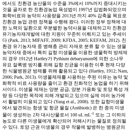
에서도 친환경 농산물의 수준을 3%에서 10%까지 증대시키는
것을 골자로 한 친환경농업 육성법이 1997년 입법화되었으며
화학비료와 농약의 사용량을 2013년 까지 40% 감축을 목표로
친환경 농업 관련 정책을 수행해 왔다. 이러한 정부 정책에 대
한 노력의 일환으로 무분별한 농약사용을 대체하고자 친환경
유기농자재개발에 대한 지원이 꾸준히 이뤄지고 있는 추세이
다 (Park, 2013; MIFAFF, 2009; KFDA, 2005; KEFAM, 2012). 친
환경 유기농자재 중 병해충 관리 자재로 분류 할 수 있는 생물
농약자재 중에서 특히 길항 미생물을 이용한 생물학적 방제제
의 경우 1912년 Hartley가 Pythium debaryanum에 의한 소나무
유묘 잘록병 방지를 위해 길항 진균을 이용한 이후 현재 다양
한 식물병원균 방제를 위해 활용되고 있다 (Hartley, 1912; Nam,
2006; Park, 2013). 미생물제재를 사용하는 주된 이유는 농약 및
화학적 비료 사용량을 줄이고 환경 친화적인 농업을 하기 위해
서이다. 미생물 제재는 양분 공급, 양분 가용화 및 토양 특성 개
량 등 다양한 목적에 의해 개발되고 있으며 실제 여러 농가에
서 활발히 이용되고 있다 (Yang et al., 2008). 또한 길항미생물
에서 발견되는 항생 및 항균 물질 (Antibiotic) 은 한 종의 미생
-1
물이 생성하는 2차 대사산물로서 100 uL mL
또는 그 이하의
농도로 다른 미생물에게 확산되어 저해시키는 물질로 정의될
수 있다. 토양 근권 미생물의 경우 작물에 발병하는 병원균의