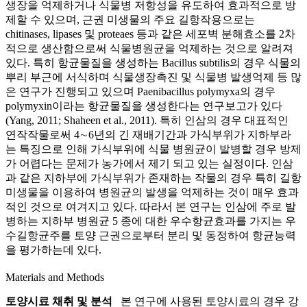
생장을 억제하거나 식물병 저항성을 유도하여 효과적으로 방
제할 수 있으며, 근권 미생물의 주요 길항작용으로는
chitinases, lipases 및 proteaes 등과 같은 세포벽 분해효소를 2차
적으로 생산함으로써 식물병원균을 억제하는 것으로 알려져
있다. 특히 항균물질을 생성하는 Bacillus subtilis의 경우 식물의
뿌리 부근에 서식하며 식물생장촉진 및 식물병 발생억제 등 많
은 연구가 진행되고 있으며 Paenibacillus polymyxa의 경우
polymyxin이라는 항균물질을 생성한다는 연구보고가 있다
(Yang, 2011; Shaheen et al., 2011). 특히 인삼의 경우 대표적인
연작작물로써 4∼6년의 긴 재배기간과 가식부위가 지하부라
는 특징으로 인해 가식부위에 식물 병원균이 발병할 경우 방제
가 어렵다는 문제가 농가에서 제기 되고 있는 실정이다. 인삼
과 같은 지하부에 가식부위가 존재하는 작물의 경우 특히 길항
미생물을 이용하여 병원균의 발생을 억제하는 것이 매우 효과
적인 것으로 여겨지고 있다. 따라서 본 연구는 인삼에 주로 발
병하는 지하부 병원균 5 종에 대한 우수항균효과를 가지는 우
수길항균주를 토양 근권으로부터 분리 및 동정하여 항균능력
을 평가하는데 있다.
Materials and Methods
토양시료 채취 및 분석
본 연구에 사용된 토양시료의 경우 강