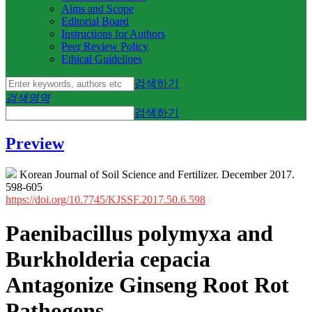
Aims and Scope
Editorial Board
Instructions for Authors
Peer Review Policy
Ethical Guidelines
검색하기
검색영역
검색하기
Preview
Korean Journal of Soil Science and Fertilizer. December 2017.
598-605
https://doi.org/10.7745/KJSSF.2017.50.6.598
Paenibacillus polymyxa and
Burkholderia cepacia
Antagonize Ginseng Root Rot
Pathogens