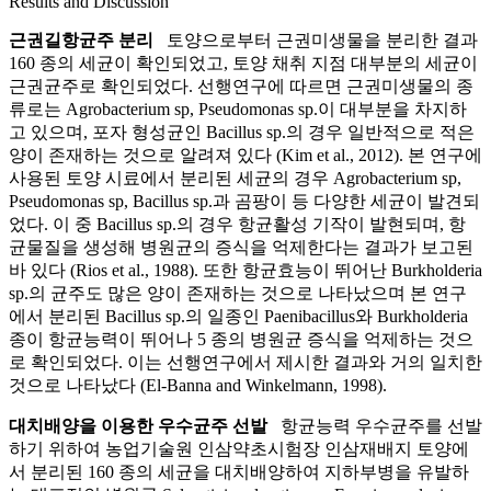
Results and Discussion
근권길항균주 분리
토양으로부터 근권미생물을 분리한 결과
160 종의 세균이 확인되었고, 토양 채취 지점 대부분의 세균이
근권균주로 확인되었다. 선행연구에 따르면 근권미생물의 종
류로는 Agrobacterium sp, Pseudomonas sp.이 대부분을 차지하
고 있으며, 포자 형성균인 Bacillus sp.의 경우 일반적으로 적은
양이 존재하는 것으로 알려져 있다 (Kim et al., 2012). 본 연구에
사용된 토양 시료에서 분리된 세균의 경우 Agrobacterium sp,
Pseudomonas sp, Bacillus sp.과 곰팡이 등 다양한 세균이 발견되
었다. 이 중 Bacillus sp.의 경우 항균활성 기작이 발현되며, 항
균물질을 생성해 병원균의 증식을 억제한다는 결과가 보고된
바 있다 (Rios et al., 1988). 또한 항균효능이 뛰어난 Burkholderia
sp.의 균주도 많은 양이 존재하는 것으로 나타났으며 본 연구
에서 분리된 Bacillus sp.의 일종인 Paenibacillus와 Burkholderia
종이 항균능력이 뛰어나 5 종의 병원균 증식을 억제하는 것으
로 확인되었다. 이는 선행연구에서 제시한 결과와 거의 일치한
것으로 나타났다 (El-Banna and Winkelmann, 1998).
대치배양을 이용한 우수균주 선발
항균능력 우수균주를 선발
하기 위하여 농업기술원 인삼약초시험장 인삼재배지 토양에
서 분리된 160 종의 세균을 대치배양하여 지하부병을 유발하