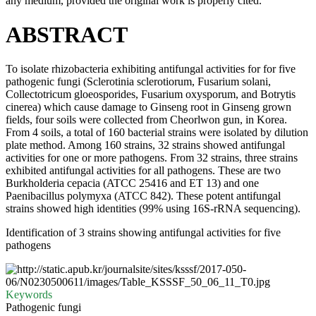
any medium, provided the original work is properly cited.
ABSTRACT
To isolate rhizobacteria exhibiting antifungal activities for for five
pathogenic fungi (Sclerotinia sclerotiorum, Fusarium solani,
Collectotricum gloeosporides, Fusarium oxysporum, and Botrytis
cinerea) which cause damage to Ginseng root in Ginseng grown
fields, four soils were collected from Cheorlwon gun, in Korea.
From 4 soils, a total of 160 bacterial strains were isolated by dilution
plate method. Among 160 strains, 32 strains showed antifungal
activities for one or more pathogens. From 32 strains, three strains
exhibited antifungal activities for all pathogens. These are two
Burkholderia cepacia (ATCC 25416 and ET 13) and one
Paenibacillus polymyxa (ATCC 842). These potent antifungal
strains showed high identities (99% using 16S-rRNA sequencing).
Identification of 3 strains showing antifungal activities for five
pathogens
Keywords
Pathogenic fungi