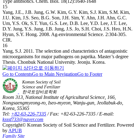
Type antibiotics. Chem. Biol. 18(12):1640-1648
15
Yang, J.E., J.B. Jung, G.W. Kim, G.Y. Kim, S.J. Kim, S.M. Kim,
J.U. Kim, J.S. Seo, B.G. Son, J.H. Sim, Y. Ahn, J.H. Ahn, G.C.
Um, Y.S. Ok, S.T. Yun, G.S. Lee, D.B. Lee, Y.D. Lee, J.T. Lee,
D.Y. Jung, Y.S. Jung, J.B. Jung, J.S. Jo, S.H. Choi, J.S. Heo, H.N.
Hyun, S.Y. Hong. 2008. Ag-environmental Science. 2:304-305.
CIR.
16
Yang, S.J. 2011. The selection and characteristics of antagonistic
microorganisms for major pathogens on paprika. Master’s degree
Thesis. Chonbuk National University. Jeonju. Korea.
Go to Contents
Go to Main Nevigation
Go to Footer
Korean Society of Soil
Science and Fertilizer
한국토양비료학회
Room 313, National Institute of Agricultural Science, 166,
Nongsaengmyeong-ro, Iseo-myeon, Wanju-gun, Jeollabuk-do,
Korea, 55365
Tel:
+82-63-226-7335
/ Fax: +82-63-226-7335 / E-mail:
ksssf733@naver.com
Copyright© Korean Society of Soil Science and Fertilizer. Powered
by
APUB
Family Site