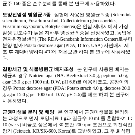
균주 160 종은 순수분리를 통해 본 연구에 사용하였다.
토양전염성 병원균 5종
실험에 사용된 병원균 5 종 (Sclerotinia
sclerotiorum, Fusarium solani, Collectotricum gloeosporides,
Fusarium oxysporum, Botrytis cinerea)은 인삼 재배지에서 가장
발생 빈도수가 높은 지하부 병원균 5 종을 선정하였고, 농업유
전자원정보센터 (The RDA-Genebank Information Center)로부터
분양 받아 Potato dextrose agar (PDA, Difco, USA) 사면배지 제
조 후 계대배양하여 4°C에 저온보관 하여 본 연구에 사용하였
다.
길항세균 및 식물병원균 배지조성
본 연구에 사용된 배지는
세균의 경우 Nutrient agar (NA: Beefextract 3.0 g, peptone 5.0 g,
agar 15.0 g per 1000 mL D.W, pH 6.8)를 이용하였고, 곰팡이의
경우 Potato dextrose agar (PDA: Potato strach 4.0 g, dextrose 20.0
g, agar 15.0 g per 1000 mL D.W, pH 5.6)를 제조 하여 본 연구에
사용하였다.
근권미생물 분리 및 배양
본 연구에서 근권미생물을 분리하
는 과정으로 먼저 토양시료 1 g과 멸균수 10 mL를 혼합하여 1 :
10 (w : v) 비율로 상온에서 30 분간 200 rpm 조건으로 회전식진
탕기 (Jeiotech, KR/SK-600, Korea)로 교반하였고, 그 후 희석평