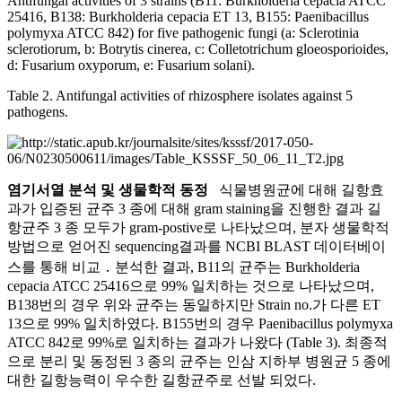
Antifungal activities of 3 strains (B11: Burkholderia cepacia ATCC
25416, B138: Burkholderia cepacia ET 13, B155: Paenibacillus
polymyxa ATCC 842) for five pathogenic fungi (a: Sclerotinia
sclerotiorum, b: Botrytis cinerea, c: Colletotrichum gloeosporioides,
d: Fusarium oxyporum, e: Fusarium solani).
Table 2. Antifungal activities of rhizosphere isolates against 5
pathogens.
염기서열 분석 및 생물학적 동정
식물병원균에 대해 길항효
과가 입증된 균주 3 종에 대해 gram staining을 진행한 결과 길
항균주 3 종 모두가 gram-postive로 나타났으며, 분자 생물학적
방법으로 얻어진 sequencing결과를 NCBI BLAST 데이터베이
스를 통해 비교 ․ 분석한 결과, B11의 균주는 Burkholderia
cepacia ATCC 25416으로 99% 일치하는 것으로 나타났으며,
B138번의 경우 위와 균주는 동일하지만 Strain no.가 다른 ET
13으로 99% 일치하였다. B155번의 경우 Paenibacillus polymyxa
ATCC 842로 99%로 일치하는 결과가 나왔다 (Table 3). 최종적
으로 분리 및 동정된 3 종의 균주는 인삼 지하부 병원균 5 종에
대한 길항능력이 우수한 길항균주로 선발 되었다.