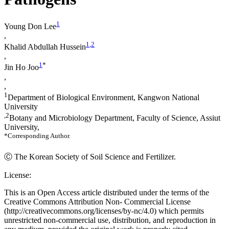
1
Young Don Lee
,
1
,2
Khalid Abdullah Hussein
,
1
*
Jin Ho Joo
,
,
1
Department of Biological Environment, Kangwon National
University
,2
Botany and Microbiology Department, Faculty of Science, Assiut
University,
*Corresponding Author.
Ⓒ The Korean Society of Soil Science and Fertilizer.
License:
This is an Open Access article distributed under the terms of the
Creative Commons Attribution Non- Commercial License
(http://creativecommons.org/licenses/by-nc/4.0) which permits
unrestricted non-commercial use, distribution, and reproduction in