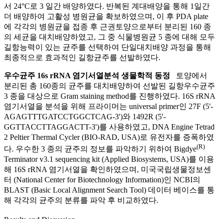
서 24°C로 3 일간 배양하였다. 반복된 계대배양을 통해 1일간
더 배양하여 고활성 병원균을 확보하였으며, 이 후 PDA plate
에 각각의 병원균을 접종 후 근권토양으로부터 분리된 160 종
의 세균을 대치배양하였고, 그 중 식물병원균 5 종에 대해 모두
길항능력이 있는 균주를 선택하여 단일대치배양 과정을 통해
최종적으로 효과적인 길항균주를 선발하였다.
우수균주 16s rRNA 염기서열분석 생물학적 동정
토양에서
분리된 총 160종의 균주를 대치배양하여 선발된 길항우수균주
3 종을 대상으로 Gram staining method를 진행하였다. 16S rRNA
염기서열을 분석을 위해 프라이머는 universal primer인 27F (5'-
AGAGTTTGATCCTGGCTCAG-3')와 1492R (5'-
GGTTACCTTAGGACTT-3')를 사용하였고, DNA Engine Tetrad
2 Peltier Thermal Cycler (BIO-RAD, USA)로 유전자를 증폭하였
(R)
다. 우수한 3 종의 균주의 정보를 파악하기 위하여 Bigdye
Terminator v3.1 sequencing kit (Applied Biosystems, USA)를 이용
해 16S rRNA 염기서열을 확인하였으며, 미국국립생물정보센
터 (National Center for Biotechnology Information)인 NCBI의
BLAST (Basic Local Alignment Search Tool) 데이터 베이스를 통
해 각각의 균주의 분류를 파악 후 비교하였다.