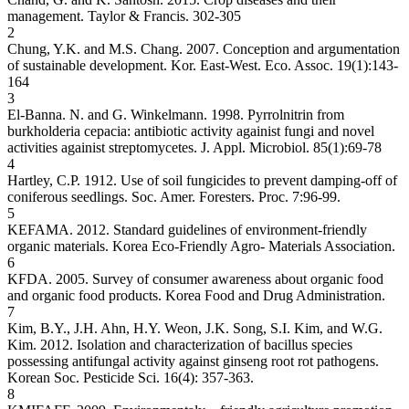
management. Taylor & Francis. 302-305
2
Chung, Y.K. and M.S. Chang. 2007. Conception and argumentation
of sustainable development. Kor. East-West. Eco. Assoc. 19(1):143-
164
3
El-Banna. N. and G. Winkelmann. 1998. Pyrrolnitrin from
burkholderia cepacia: antibiotic activity againist fungi and novel
activities againist streptomycetes. J. Appl. Microbiol. 85(1):69-78
4
Hartley, C.P. 1912. Use of soil fungicides to prevent damping-off of
coniferous seedlings. Soc. Amer. Foresters. Proc. 7:96-99.
5
KEFAMA. 2012. Standard guidelines of environment-friendly
organic materials. Korea Eco-Friendly Agro- Materials Association.
6
KFDA. 2005. Survey of consumer awareness about organic food
and organic food products. Korea Food and Drug Administration.
7
Kim, B.Y., J.H. Ahn, H.Y. Weon, J.K. Song, S.I. Kim, and W.G.
Kim. 2012. Isolation and characterization of bacillus species
possessing antifungal activity against ginseng root rot pathogens.
Korean Soc. Pesticide Sci. 16(4): 357-363.
8