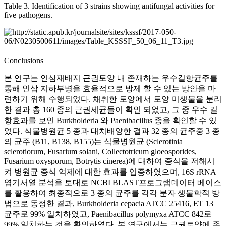
Table 3. Identification of 3 strains showing antifungal activities for
five pathogens.
Conclusions
본 연구는 인삼재배지 근권토양 내 존재하는 우수길항균주를
통해 인삼 지하부병을 효율적으로 방제 할 수 있는 방안을 마
련하기 위해 수행되었다. 채취한 토양에서 토양 미생물을 분리
한 결과 총 160 종의 근권세균들이 확인 되었고, 그 중 우수 길
항효과를 보인 Burkholderia 와 Paenibacillus 종을 확인할 수 있
었다. 식물병원균 5 종과 대치배양한 결과 32 종의 균주중 3 종
의 균주 (B11, B138, B155)는 식물병원균 (Sclerotinia
sclerotiorum, Fusarium solani, Collectotricum gloeosporides,
Fusarium oxysporum, Botrytis cinerea)에 대하여 증식을 저해시
켜 병원균 증식 억제에 대한 효과를 입증하였으며, 16S rRNA
염기서열 분석을 토대로 NCBI BLAST프로그램데이터 베이스
를 활용하여 최종적으로 3 종의 균주를 각각 분자 생물학적 방
법으로 동정한 결과, Burkholderia cepacia ATCC 25416, ET 13
균주로 99% 일치하였고, Paenibacillus polymyxa ATCC 842로
99% 일치하는 것을 확인하였다. 본 연구에서는 근권토양에 존