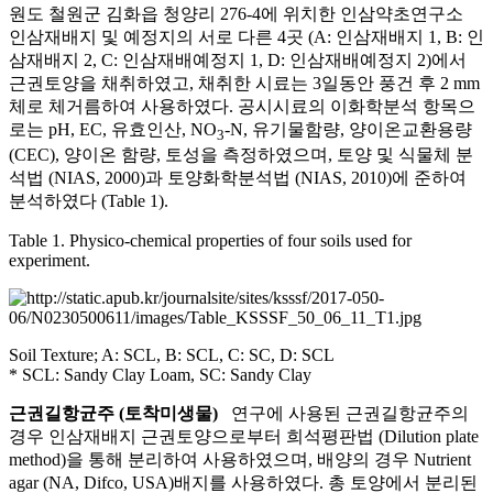
원도 철원군 김화읍 청양리 276-4에 위치한 인삼약초연구소
인삼재배지 및 예정지의 서로 다른 4곳 (A: 인삼재배지 1, B: 인
삼재배지 2, C: 인삼재배예정지 1, D: 인삼재배예정지 2)에서
근권토양을 채취하였고, 채취한 시료는 3일동안 풍건 후 2 mm
체로 체거름하여 사용하였다. 공시시료의 이화학분석 항목으
로는 pH, EC, 유효인산, NO
-N, 유기물함량, 양이온교환용량
3
(CEC), 양이온 함량, 토성을 측정하였으며, 토양 및 식물체 분
석법 (NIAS, 2000)과 토양화학분석법 (NIAS, 2010)에 준하여
분석하였다 (Table 1).
Table 1. Physico-chemical properties of four soils used for
experiment.
Soil Texture; A: SCL, B: SCL, C: SC, D: SCL
* SCL: Sandy Clay Loam, SC: Sandy Clay
근권길항균주 (토착미생물)
연구에 사용된 근권길항균주의
경우 인삼재배지 근권토양으로부터 희석평판법 (Dilution plate
method)을 통해 분리하여 사용하였으며, 배양의 경우 Nutrient
agar (NA, Difco, USA)배지를 사용하였다. 총 토양에서 분리된