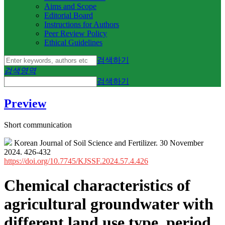
Aims and Scope
Editorial Board
Instructions for Authors
Peer Review Policy
Ethical Guidelines
검색하기
검색영역
검색하기
Preview
Short communication
Korean Journal of Soil Science and Fertilizer. 30 November
2024. 426-432
https://doi.org/10.7745/KJSSF.2024.57.4.426
Chemical characteristics of
agricultural groundwater with
different land use type, period,