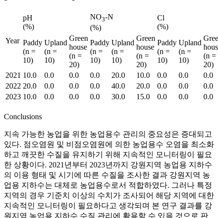
NO
-N
pH
Cl
3
(%)
(%)
(%)
Green
Green
Gre
Year
Paddy
Upland
Paddy
Upland
Paddy
Upland
house
house
hous
(n =
(n =
(n =
(n =
(n =
(n =
(n =
(n =
(n =
10)
10)
10)
10)
10)
10)
20)
20)
20)
2021
10.0
0.0
0.0
0.0
20.0
10.0
0.0
0.0
0.0
2022
20.0
0.0
0.0
0.0
40.0
20.0
0.0
0.0
0.0
2023
10.0
0.0
0.0
0.0
30.0
15.0
0.0
0.0
0.0
Conclusions
지속 가능한 농업을 위한 농업용수 관리의 중요성은 증대되고
있다. 점오염원 및 비점오염원에 의한 농업용수 오염을 최소화
하고 깨끗한 수질을 유지하기 위해 지속적인 모니터링이 필요
한 상황이다. 2021년부터 2023년까지 강원지역 농업용 지하수
의 이용 형태 및 시기에 따른 수질을 조사한 결과 강원지역 농
업용 지하수는 대체로 농업용수로서 적합하였다. 그러나 특정
지역의 경우 기준치 이상의 수치가 조사되어 해당 지역에 대한
지속적인 모니터링이 필요하다고 생각되며 본 연구 결과를 강
원지역 농업용 지하수 수질 관리에 활용할 수 있을 것으로 판