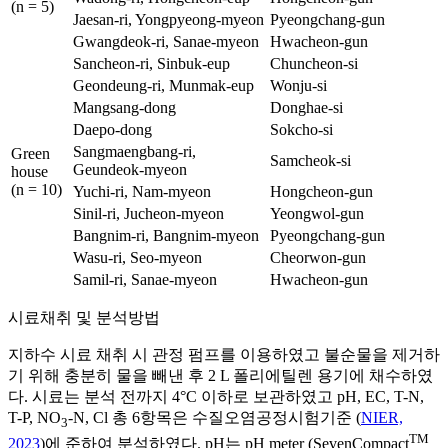
(n = 5)
Jaesan-ri, Yongpyeong-myeon
Pyeongchang-gun
Gwangdeok-ri, Sanae-myeon
Hwacheon-gun
Sancheon-ri, Sinbuk-eup
Chuncheon-si
Geondeung-ri, Munmak-eup
Wonju-si
Mangsang-dong
Donghae-si
Daepo-dong
Sokcho-si
Sangmaengbang-ri,
Green
Samcheok-si
Geundeok-myeon
house
(n = 10)
Yuchi-ri, Nam-myeon
Hongcheon-gun
Sinil-ri, Jucheon-myeon
Yeongwol-gun
Bangnim-ri, Bangnim-myeon
Pyeongchang-gun
Wasu-ri, Seo-myeon
Cheorwon-gun
Samil-ri, Sanae-myeon
Hwacheon-gun
시료채취 및 분석방법
지하수 시료 채취 시 관정 펌프를 이용하였고 불순물을 제거하
기 위해 충분히 물을 빼낸 후 2 L 폴리에틸렌 용기에 채수하였
다. 시료는 분석 전까지 4°C 이하로 보관하였고 pH, EC, T-N,
T-P, NO
-N, Cl 총 6항목은 수질오염공정시험기준 (
NIER,
3
TM
2023
)에 준하여 분석하였다. pH는 pH meter (SevenCompact