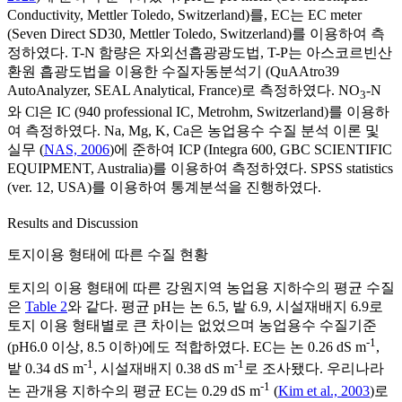
Conductivity, Mettler Toledo, Switzerland)를, EC는 EC meter
(Seven Direct SD30, Mettler Toledo, Switzerland)를 이용하여 측
정하였다. T-N 함량은 자외선흡광광도법, T-P는 아스코르빈산
환원 흡광도법을 이용한 수질자동분석기 (QuAAtro39
AutoAnalyzer, SEAL Analytical, France)로 측정하였다. NO
-N
3
와 Cl은 IC (940 professional IC, Metrohm, Switzerland)를 이용하
여 측정하였다. Na, Mg, K, Ca은 농업용수 수질 분석 이론 및
실무 (
NAS, 2006
)에 준하여 ICP (Integra 600, GBC SCIENTIFIC
EQUIPMENT, Australia)를 이용하여 측정하였다. SPSS statistics
(ver. 12, USA)를 이용하여 통계분석을 진행하였다.
Results and Discussion
토지이용 형태에 따른 수질 현황
토지의 이용 형태에 따른 강원지역 농업용 지하수의 평균 수질
은
Table 2
와 같다. 평균 pH는 논 6.5, 밭 6.9, 시설재배지 6.9로
토지 이용 형태별로 큰 차이는 없었으며 농업용수 수질기준
-1
(pH6.0 이상, 8.5 이하)에도 적합하였다. EC는 논 0.26 dS m
,
-1
-1
밭 0.34 dS m
, 시설재배지 0.38 dS m
로 조사됐다. 우리나라
-1
논 관개용 지하수의 평균 EC는 0.29 dS m
(
Kim et al., 2003
)로