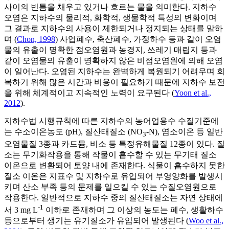
사이의 빈틈을 채우고 있거나 흐르는 물을 의미한다. 지하수
오염은 지하수의 물리적, 화학적, 생물학적 특성의 변화이며
그 결과로 지하수의 사용이 제한되거나 정지되는 상태를 말하
며 (
Chon, 1998
) 사업폐수, 축산폐수, 가정하수 등과 같이 오염
물의 유출이 명확한 점오염원과 농경지, 쓰레기 매립지 등과
같이 오염물의 유출이 명확하지 않은 비점오염원에 의해 오염
이 일어난다. 오염된 지하수는 완벽하게 복원되기 어려우며 회
복하기 위해 많은 시간과 비용이 필요하기 때문에 지하수 보전
을 위해 체계적이고 지속적인 노력이 요구된다 (
Yoon et al.,
2012
).
지하수법 시행규칙에 따른 지하수의 농어업용수 수질기준에
는 수소이온농도 (pH), 질산태질소 (NO
-N), 염소이온 등 일반
3
오염물질 3종과 카드뮴, 비소 등 특정유해물질 12종이 있다. 질
소는 무기화작용을 통해 작물이 흡수할 수 있는 무기태 질소
이온으로 변환되어 토양 내에 존재한다. 식물이 흡수하지 못한
질소 이온은 지표수 및 지하수로 유입되어 부영양화를 발생시
키며 산소 부족 등의 문제를 일으킬 수 있는 수질오염원으로
작용한다. 일반적으로 지하수 중의 질산태질소는 자연 상태에
-1
서 3 mg L
이하로 존재하며 그 이상의 농도는 폐수, 생활하수
등으로부터 생기는 유기질소가 유입되어 발생된다 (
Woo et al.,