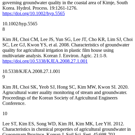
governing groundwater quality in the coastal area of Kimje, South
Korea. Hydrol. Process. 19:1261-1276.
https://doi.org/10.1002/hyp.5565
10.1002/hyp.5565
8
Kim JH, Choi CM, Lee JS, Yun SG, Lee JT, Cho KR, Lim SJ, Choi
SC, Lee GJ, Kwon YS, et al. 2008. Characteristics of groundwater
quality for agricultural irrigation in plastic film house using
multivariate analysis. Korean J. Environ. Agric. 21:1-9.
https://doi.org/10.5338/KJEA.2008.27.1.001
10.5338/KJEA.2008.27.1.001
9
Kim JH, Choi SK, Yeob SJ, Hong SC, Kim MW, Kwon SI. 2020.
Agrucultural water auality monitoring of stream and groundwater.
Proceedings of the Korean Society of Agricultural Engineers
Conference.
10
Lee ST, Kim ES, Song WD, Kim JH, Kim MK, Lee YH. 2012.
Characteristics in chemical properties of agricultural groundwater in
Gyeongnam Province. Korean J. Soil Sci. Fert. 45:698-703.