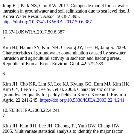
Jung ET, Park NS, Cho KW. 2017. Composite model for seawater
intrusion in groundwater and soil salinization due to sea level rise. J.
Korea Water Resour. Assoc. 50:387-395.
https://doi.org/10.3741/JKWRA.2017.50.6.387
10.3741/JKWRA.2017.50.6.387
5
Kim HJ, Hamm SY, Kim NH, Cheong JY, Lee JH, Jang S. 2009.
Characteristics of groundwater contamination caused by seawater
intrusion and agricultural activity in sacheon and hadong areas,
Republic of Korea. Econ. Environ. Geol. 42:575-589.
6
Kim JH, Cho KR, Lim SJ, Lee KJ, Kyung GC, Eum MJ, Kim HK,
Kim CY, Lee YH, Lee SC, et al. 2003. Characteristic of the
groundwater quality for paddy fields in Korea. Korean J. Environ.
Agric. 22:241-245.
https://doi.org/10.5338/KJEA.2003.22.4.241
10.5338/KJEA.2003.22.4.241
7
Kim JH, Kim RH, Lee JH, Cheong TJ, Yum BW, Chang HW.
2005, Multivariate statistical analysis to identify the major factor