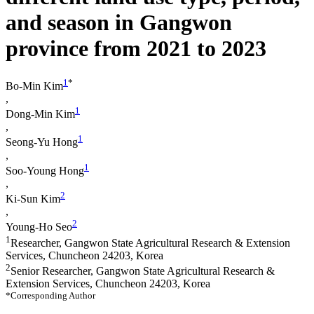
and season in Gangwon
province from 2021 to 2023
1
*
Bo-Min Kim
,
1
Dong-Min Kim
,
1
Seong-Yu Hong
,
1
Soo-Young Hong
,
2
Ki-Sun Kim
,
2
Young-Ho Seo
1
Researcher, Gangwon State Agricultural Research & Extension
Services, Chuncheon 24203, Korea
2
Senior Researcher, Gangwon State Agricultural Research &
Extension Services, Chuncheon 24203, Korea
*Corresponding Author