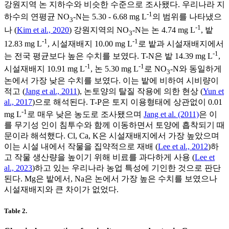
강원지역 논 지하수와 비슷한 수준으로 조사됐다. 우리나라 지
-1
하수의 연평균 NO
-N는 5.30 - 6.68 mg L
의 범위를 나타냈으
3
-1
나 (
Kim et al., 2020
) 강원지역의 NO
-N는 논 4.74 mg L
, 밭
3
-1
-1
12.83 mg L
, 시설재배지 10.00 mg L
로 밭과 시설재배지에서
-1
는 전국 평균보다 높은 수치를 보였다. T-N은 밭 14.39 mg L
,
-1
-1
시설재배지 10.91 mg L
, 논 5.30 mg L
로 NO
-N와 동일하게
3
논에서 가장 낮은 수치를 보였다. 이는 밭에 비하여 시비량이
적고 (
Jang et al., 2011
), 논토양의 탈질 작용에 의한 현상 (
Yun et
al., 2017
)으로 해석된다. T-P은 토지 이용형태에 상관없이 0.01
-1
mg L
로 매우 낮은 농도로 조사됐으며
Jang et al. (2011)
은 이
를 무기성 인이 침투수와 함께 이동하면서 토양에 흡착되기 때
문이라 해석했다. Cl, Ca, K은 시설재배지에서 가장 높았으며
이는 시설 내에서 작물을 집약적으로 재배 (
Lee et al., 2012
)하
고 작물 생산량을 높이기 위해 비료를 과다하게 사용 (
Lee et
al., 2023
)하고 있는 우리나라 농업 특성에 기인한 것으로 판단
된다. Mg은 밭에서, Na은 논에서 가장 높은 수치를 보였으나
시설재배지와 큰 차이가 없었다.
Table 2.