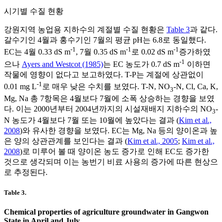
시기별 수질 현황
강원지역 농업용 지하수의 계절별 수질 현황은
Table 3
과 같다.
갈수기인 4월과 홍수기인 7월의 평균 pH는 6.8로 동일했다.
-1
-1
-1
EC는 4월 0.33 dS m
, 7월 0.35 dS m
로 0.02 dS m
증가하였
-1
으나
Ayers and Westcot (1985)
는 EC 농도가 0.7 dS m
이하면
작물에 영향이 없다고 보고하였다. T-P는 계절에 상관없이
-1
0.01 mg L
로 매우 낮은 수치를 보였다. T-N, NO
-N, Cl, Ca, K,
3
Mg, Na 총 7항목은 4월보다 7월에 소폭 상승하는 경향을 보였
다. 이는 2000년부터 2004년까지의 시설재배지 지하수의 NO
-
3
N 농도가 4월보다 7월 또는 10월에 높았다는 결과 (
Kim et al.,
2008
)와 유사한 경향을 보였다. EC는 Mg, Na 등의 양이온과 높
은 양의 상관관계를 보인다는 결과 (
Kim et al., 2005
;
Kim et al.,
2008
)로 미루어 볼 때 양이온 농도 증가로 인해 EC도 증가한
것으로 생각되며 이는 농번기 비료 사용의 증가에 따른 현상으
로 추정된다.
Table 3.
Chemical properties of agriculture groundwater in Gangwon
State in April and July.