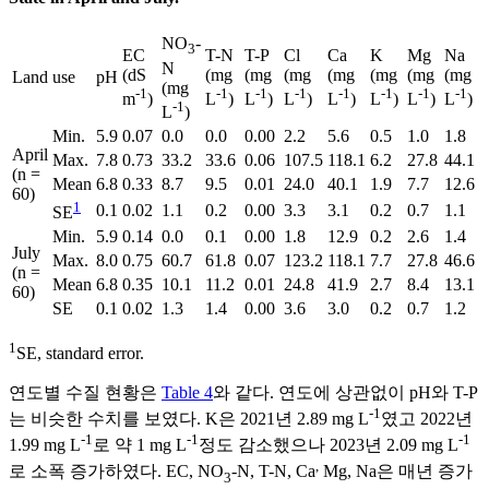
NO
-
3
EC
T-N
T-P
Cl
Ca
K
Mg
Na
N
(dS
(mg
(mg
(mg
(mg
(mg
(mg
(mg
Land use
pH
(mg
-1
-1
-1
-1
-1
-1
-1
-1
m
)
L
)
L
)
L
)
L
)
L
)
L
)
L
)
-1
L
)
Min.
5.9
0.07
0.0
0.0
0.00
2.2
5.6
0.5
1.0
1.8
April
Max.
7.8
0.73
33.2
33.6
0.06
107.5
118.1
6.2
27.8
44.1
(n =
Mean
6.8
0.33
8.7
9.5
0.01
24.0
40.1
1.9
7.7
12.6
60)
1
0.1
0.02
1.1
0.2
0.00
3.3
3.1
0.2
0.7
1.1
SE
Min.
5.9
0.14
0.0
0.1
0.00
1.8
12.9
0.2
2.6
1.4
July
Max.
8.0
0.75
60.7
61.8
0.07
123.2
118.1
7.7
27.8
46.6
(n =
Mean
6.8
0.35
10.1
11.2
0.01
24.8
41.9
2.7
8.4
13.1
60)
SE
0.1
0.02
1.3
1.4
0.00
3.6
3.0
0.2
0.7
1.2
1
SE, standard error.
연도별 수질 현황은
Table 4
와 같다. 연도에 상관없이 pH와 T-P
-1
는 비슷한 수치를 보였다. K은 2021년 2.89 mg L
였고 2022년
-1
-1
-1
1.99 mg L
로 약 1 mg L
정도 감소했으나 2023년 2.09 mg L
,
로 소폭 증가하였다. EC, NO
-N, T-N, Ca
Mg, Na은 매년 증가
3