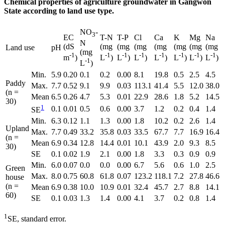
Chemical properties of agriculture groundwater in Gangwon
State according to land use type.
NO
-
3
EC
T-N
T-P
Cl
Ca
K
Mg
Na
N
(dS
(mg
(mg
(mg
(mg
(mg
(mg
(mg
Land use
pH
(mg
-1
-1
-1
-1
-1
-1
-1
-1
m
)
L
)
L
)
L
)
L
)
L
)
L
)
L
)
-1
L
)
Min.
5.9
0.20
0.1
0.2
0.00
8.1
19.8
0.5
2.5
4.5
Paddy
Max.
7.7
0.52
9.1
9.9
0.03
113.1
41.4
5.5
12.0
38.0
(n =
Mean
6.5
0.26
4.7
5.3
0.01
22.9
28.6
1.8
5.2
14.5
30)
1
0.1
0.01
0.5
0.6
0.00
3.7
1.2
0.2
0.4
1.4
SE
Min.
6.3
0.12
1.1
1.3
0.00
1.8
10.2
0.2
2.6
1.4
Upland
Max.
7.7
0.49
33.2
35.8
0.03
33.5
67.7
7.7
16.9
16.4
(n =
Mean
6.9
0.34
12.8
14.4
0.01
10.1
43.9
2.0
9.3
8.5
30)
SE
0.1
0.02
1.9
2.1
0.00
1.8
3.3
0.3
0.9
0.9
Min.
6.0
0.07
0.0
0.0
0.00
6.7
5.6
0.6
1.0
2.5
Green
Max.
8.0
0.75
60.8
61.8
0.07
123.2
118.1
7.2
27.8
46.6
house
(n =
Mean
6.9
0.38
10.0
10.9
0.01
32.4
45.7
2.7
8.8
14.1
60)
SE
0.1
0.03
1.3
1.4
0.00
4.1
3.7
0.2
0.8
1.4
1
SE, standard error.