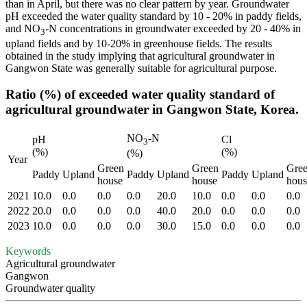
than in April, but there was no clear pattern by year. Groundwater
pH exceeded the water quality standard by 10 - 20% in paddy fields,
and NO
-N concentrations in groundwater exceeded by 20 - 40% in
3
upland fields and by 10-20% in greenhouse fields. The results
obtained in the study implying that agricultural groundwater in
Gangwon State was generally suitable for agricultural purpose.
Ratio (%) of exceeded water quality standard of
agricultural groundwater in Gangwon State, Korea.
NO
-N
pH
Cl
3
(%)
(%)
(%)
Year
Green
Green
Gre
Paddy
Upland
Paddy
Upland
Paddy
Upland
house
house
hous
2021
10.0
0.0
0.0
0.0
20.0
10.0
0.0
0.0
0.0
2022
20.0
0.0
0.0
0.0
40.0
20.0
0.0
0.0
0.0
2023
10.0
0.0
0.0
0.0
30.0
15.0
0.0
0.0
0.0
Keywords
Agricultural groundwater
Gangwon
Groundwater quality