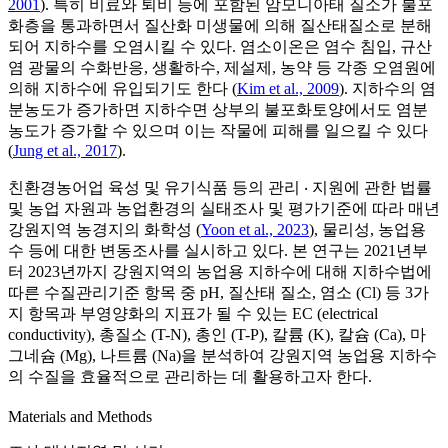
2001
). 특히 비료와 퇴비 등에 포함된 암모니아태 질소가 불포
화층을 통과하면서 질산화 미생물에 의해 질산태질소로 분해
되어 지하수를 오염시킬 수 있다. 염소이온은 염수 침입, 규산
염 광물의 수화반응, 생활하수, 제설제, 농약 등 각종 오염원에
의해 지하수에 유입되기도 한다 (
Kim et al., 2009
). 지하수의 염
분농도가 증가하면 지하수면 상부의 불포화토양에서도 염분
농도가 증가할 수 있으며 이는 작물에 피해를 일으킬 수 있다
(
Jung et al., 2017
).
친환경농어업 육성 및 유기식품 등의 관리 ‧ 지원에 관한 법률
및 농업 자원과 농업환경의 실태조사 및 평가기준에 따라 매년
강원지역 농경지의 화학성 (
Yoon et al., 2023
), 물리성, 농업용
수 등에 대한 변동조사를 실시하고 있다. 본 연구는 2021년부
터 2023년까지 강원지역의 농업용 지하수에 대해 지하수법에
따른 수질관리기준 항목 중 pH, 질산태 질소, 염소 (Cl) 등 3가
지 항목과 부영양화의 지표가 될 수 있는 EC (electrical
conductivity), 총질소 (T-N), 총인 (T-P), 칼륨 (K), 칼슘 (Ca), 마
그네슘 (Mg), 나트륨 (Na)을 분석하여 강원지역 농업용 지하수
의 수질을 효율적으로 관리하는 데 활용하고자 한다.
Materials and Methods