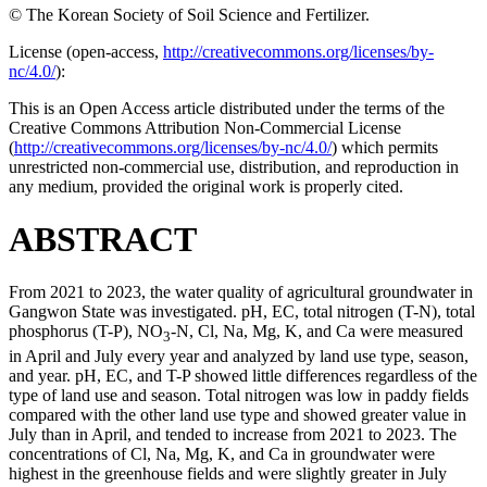
© The Korean Society of Soil Science and Fertilizer.
License (
open-access,
http://creativecommons.org/licenses/by-
nc/4.0/
):
This is an Open Access article distributed under the terms of the
Creative Commons Attribution Non-Commercial License
(
http://creativecommons.org/licenses/by-nc/4.0/
) which permits
unrestricted non-commercial use, distribution, and reproduction in
any medium, provided the original work is properly cited.
ABSTRACT
From 2021 to 2023, the water quality of agricultural groundwater in
Gangwon State was investigated. pH, EC, total nitrogen (T-N), total
phosphorus (T-P), NO
-N, Cl, Na, Mg, K, and Ca were measured
3
in April and July every year and analyzed by land use type, season,
and year. pH, EC, and T-P showed little differences regardless of the
type of land use and season. Total nitrogen was low in paddy fields
compared with the other land use type and showed greater value in
July than in April, and tended to increase from 2021 to 2023. The
concentrations of Cl, Na, Mg, K, and Ca in groundwater were
highest in the greenhouse fields and were slightly greater in July