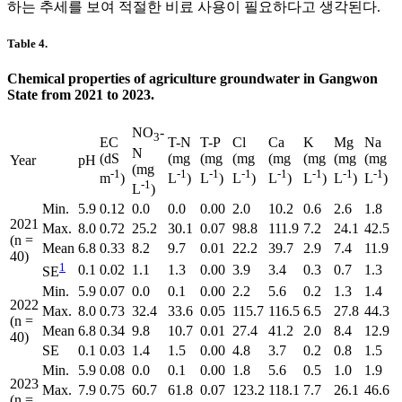
하는 추세를 보여 적절한 비료 사용이 필요하다고 생각된다.
Table 4.
Chemical properties of agriculture groundwater in Gangwon
State from 2021 to 2023.
NO
-
3
EC
T-N
T-P
Cl
Ca
K
Mg
Na
N
(dS
(mg
(mg
(mg
(mg
(mg
(mg
(mg
Year
pH
(mg
-1
-1
-1
-1
-1
-1
-1
-1
m
)
L
)
L
)
L
)
L
)
L
)
L
)
L
)
-1
L
)
Min.
5.9
0.12
0.0
0.0
0.00
2.0
10.2
0.6
2.6
1.8
2021
Max.
8.0
0.72
25.2
30.1
0.07
98.8
111.9
7.2
24.1
42.5
(n =
Mean
6.8
0.33
8.2
9.7
0.01
22.2
39.7
2.9
7.4
11.9
40)
1
0.1
0.02
1.1
1.3
0.00
3.9
3.4
0.3
0.7
1.3
SE
Min.
5.9
0.07
0.0
0.1
0.00
2.2
5.6
0.2
1.3
1.4
2022
Max.
8.0
0.73
32.4
33.6
0.05
115.7
116.5
6.5
27.8
44.3
(n =
Mean
6.8
0.34
9.8
10.7
0.01
27.4
41.2
2.0
8.4
12.9
40)
SE
0.1
0.03
1.4
1.5
0.00
4.8
3.7
0.2
0.8
1.5
Min.
5.9
0.08
0.0
0.1
0.00
1.8
5.6
0.5
1.0
1.9
2023
Max.
7.9
0.75
60.7
61.8
0.07
123.2
118.1
7.7
26.1
46.6
(n =