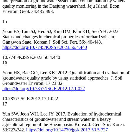
Interpretation of groundwater system and contamination by water-
quality monitoring in the Daejung watershed, Jeju Island. Econ.
Environ. Geol. 34:485-498.
15
Yoon BS, Lim SJ, Heo SJ, Kim DM, Kim KD, Seo YH. 2023.
Status and changes in chemical properties of orchard soils in
Gangwon State. Korean J. Soil Sci. Fert. 56:440-448.
https://doi.org/10.7745/KJSSF.2023.56.4.440
10.7745/KJSSF.2023.56.4.440
16
Yoon HS, Bae GO, Lee KK. 2012. Quantification and evaluation of
groundwater quality grade by using statistical approaches. J. Soil
Groundwater Environ. 17:23-32.
https://doi.org/10.7857/JSGE.2012.17.1.022
10.7857/JSGE.2012.17.1.022
17
Yun SW, Jeon WH, Lee JY. 2017. Evaluation of hydrochemical
characteristics of groundwater and stream water in a heavy
agricultural region of the Haean basin. Korea. J. Geo. Soc. Korea.
53:727-742.
https://doi.org/10.14770/jgsk.2017.53.5.727