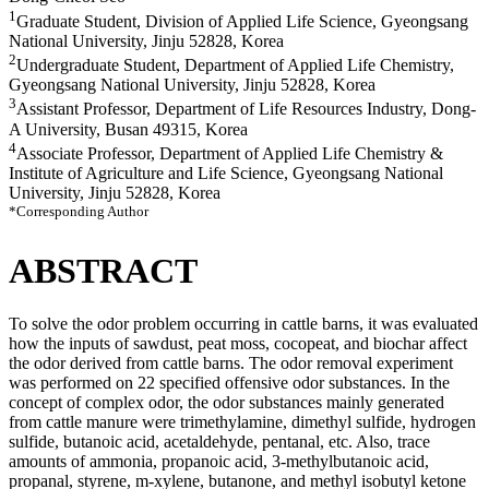
1
Graduate Student, Division of Applied Life Science, Gyeongsang
National University, Jinju 52828, Korea
2
Undergraduate Student, Department of Applied Life Chemistry,
Gyeongsang National University, Jinju 52828, Korea
3
Assistant Professor, Department of Life Resources Industry, Dong-
A University, Busan 49315, Korea
4
Associate Professor, Department of Applied Life Chemistry &
Institute of Agriculture and Life Science, Gyeongsang National
University, Jinju 52828, Korea
*Corresponding Author
ABSTRACT
To solve the odor problem occurring in cattle barns, it was evaluated
how the inputs of sawdust, peat moss, cocopeat, and biochar affect
the odor derived from cattle barns. The odor removal experiment
was performed on 22 specified offensive odor substances. In the
concept of complex odor, the odor substances mainly generated
from cattle manure were trimethylamine, dimethyl sulfide, hydrogen
sulfide, butanoic acid, acetaldehyde, pentanal, etc. Also, trace
amounts of ammonia, propanoic acid, 3-methylbutanoic acid,
propanal, styrene, m-xylene, butanone, and methyl isobutyl ketone