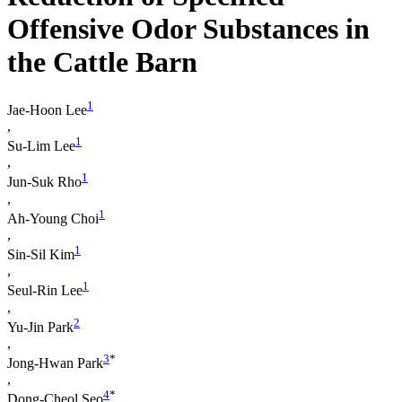
Offensive Odor Substances in
the Cattle Barn
1
Jae-Hoon Lee
,
1
Su-Lim Lee
,
1
Jun-Suk Rho
,
1
Ah-Young Choi
,
1
Sin-Sil Kim
,
1
Seul-Rin Lee
,
2
Yu-Jin Park
,
3
*
Jong-Hwan Park
,
4
*
Dong-Cheol Seo