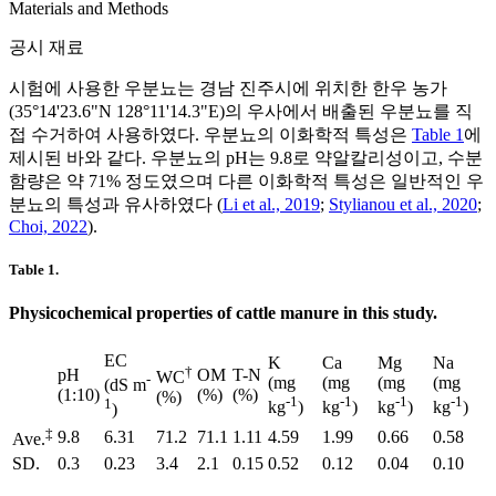
Materials and Methods
공시 재료
시험에 사용한 우분뇨는 경남 진주시에 위치한 한우 농가
(35°14'23.6"N 128°11'14.3"E)의 우사에서 배출된 우분뇨를 직
접 수거하여 사용하였다. 우분뇨의 이화학적 특성은
Table 1
에
제시된 바와 같다. 우분뇨의 pH는 9.8로 약알칼리성이고, 수분
함량은 약 71% 정도였으며 다른 이화학적 특성은 일반적인 우
분뇨의 특성과 유사하였다 (
Li et al., 2019
;
Stylianou et al., 2020
;
Choi, 2022
).
Table 1.
Physicochemical properties of cattle manure in this study.
EC
K
Ca
Mg
Na
†
pH
OM
T-N
WC
-
(mg
(mg
(mg
(mg
(dS m
(1:10)
(%)
(%)
(%)
-1
-1
-1
-1
1
kg
)
kg
)
kg
)
kg
)
)
‡
9.8
6.31
71.2
71.1
1.11
4.59
1.99
0.66
0.58
Ave.
SD.
0.3
0.23
3.4
2.1
0.15
0.52
0.12
0.04
0.10