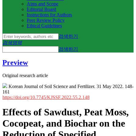
Aims and Scope
Editorial Board
Instructions for Authors
Peer Review Policy
Ethical Guidelines
검색하기
검색영역
검색하기
Preview
Original research article
Korean Journal of Soil Science and Fertilizer. 31 May 2022. 148-
161
https://doi.org/10.7745/KJSSF.2022.55.2.148
Effects of Sawdust, Peat Moss,
Cocopeat, and Biochar on the
Reduction of Specified