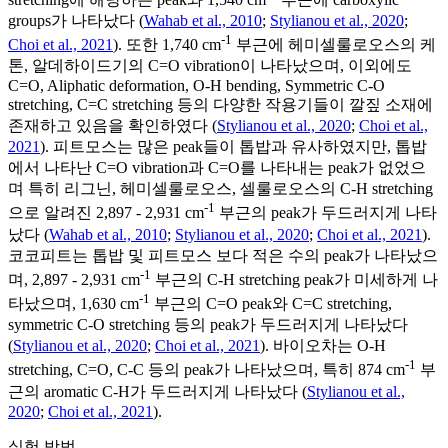
groups가 나타났다 (
Wahab et al., 2010
;
Stylianou et al., 2020
;
-1
Choi et al., 2021
). 또한 1,740 cm
부근에 헤미셀룰로오스의 케
톤, 알데하이드기의 C=O vibration이 나타났으며, 이외에도
C=O, Aliphatic deformation, O-H bending, Symmetric C-O
stretching, C=C stretching 등의 다양한 작용기들이 깔짚 소재에
존재하고 있음을 확인하였다 (
Stylianou et al., 2020
;
Choi et al.,
2021
). 피트모스는 많은 peak들이 톱밥과 유사하였지만, 톱밥
에서 나타난 C=O vibration과 C=O를 나타내는 peak가 없었으
며 특히 리그닌, 헤미셀룰로오스, 셀룰로오스의 C-H stretching
-1
으로 알려진 2,897 - 2,931 cm
부근의 peak가 두드러지게 나타
났다 (
Wahab et al., 2010
;
Stylianou et al., 2020
;
Choi et al., 2021
).
코코피트는 톱밥 및 피트모스 보다 적은 수의 peak가 나타났으
-1
며, 2,897 - 2,931 cm
부근의 C-H stretching peak가 미세하게 나
-1
타났으며, 1,630 cm
부근의 C=O peak와 C=C stretching,
symmetric C-O stretching 등의 peak가 두드러지게 나타났다
(
Stylianou et al., 2020
;
Choi et al., 2021
). 바이오차는 O-H
-1
stretching, C=O, C-C 등의 peak가 나타났으며, 특히 874 cm
부
근의 aromatic C-H가 두드러지게 나타났다 (
Stylianou et al.,
2020
;
Choi et al., 2021
).
실험 방법