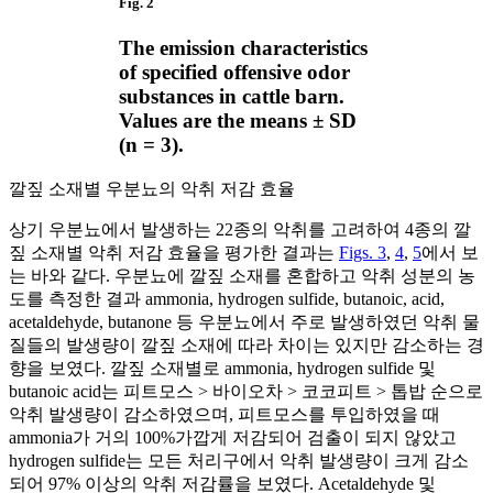
Fig. 2
The emission characteristics
of specified offensive odor
substances in cattle barn.
Values are the means ± SD
(n = 3).
깔짚 소재별 우분뇨의 악취 저감 효율
상기 우분뇨에서 발생하는 22종의 악취를 고려하여 4종의 깔
짚 소재별 악취 저감 효율을 평가한 결과는
Figs. 3
,
4
,
5
에서 보
는 바와 같다. 우분뇨에 깔짚 소재를 혼합하고 악취 성분의 농
도를 측정한 결과 ammonia, hydrogen sulfide, butanoic, acid,
acetaldehyde, butanone 등 우분뇨에서 주로 발생하였던 악취 물
질들의 발생량이 깔짚 소재에 따라 차이는 있지만 감소하는 경
향을 보였다. 깔짚 소재별로 ammonia, hydrogen sulfide 및
butanoic acid는 피트모스 > 바이오차 > 코코피트 > 톱밥 순으로
악취 발생량이 감소하였으며, 피트모스를 투입하였을 때
ammonia가 거의 100%가깝게 저감되어 검출이 되지 않았고
hydrogen sulfide는 모든 처리구에서 악취 발생량이 크게 감소
되어 97% 이상의 악취 저감률을 보였다. Acetaldehyde 및