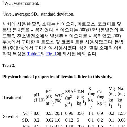
†
WC, water content.
‡
Ave., average; SD., standard deviation.
시험에 사용한 깔짚 소재는 바이오차, 피트모스, 코코피트 및
톱밥 등 4종을 사용하였다. 바이오차는 (주)한국남동발전의 우
드펠릿 전소발전소에서 발생된 바이오차를 사용하였고, (주)
부농에서 구매한 피트모스 및 코코피트를 사용하였으며, 톱밥
은 (주)한농에서 구매하여 사용하였다. 상기 깔짚 소재의 이화
학적 특성은
Table 2
와
Fig. 1
에 제시된 바와 같다.
Table 2.
Physicochemical properties of livestock litter in this study.
K
Mg
Na
‡
EC
T-N
Ca
SSA
(mg
(mg
(mg
†
pH
WC
(dS
(mg
(mg
2
Treatment
(m
-
-
-
(1:10)
kg
kg
kg
(%)
-1
-1
-1
m
)
kg
)
kg
)
-1
g
)
1
1
1
)
)
)
§
8.0
0.53
20.1
0.96
350
1.1
0.9
0.2
1.55
Ave.
Sawdust
SD.
0.2
0.02
1.6
0.12
5
0.1
0.2
0.1
0.08
Ave.
4.5
1.17
37.4
1.18
700
0.4
1.6
2.1
1.34