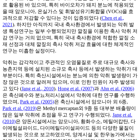
로 활용된 바 있으며, 특히 바이오차가 돼지 분뇨에 적용되었
을 때 암모니아, 온실가스 및 휘발성유기화합물 (VOCs)을 효
과적으로 저감할 수 있다는 것이 입증되었다 (
Chen et al.,
2021
). 하지만 아직까지 국내 축사환경에서 발생되는 악취 발
생 특성연구는 일부 수행되었지만 깔짚을 이용한 축사 악취 저
감 연구는 거의 없으며, 특히 국내 축사환경에 적합한 깔짚 소
재 선정과 대체 깔짚의 축사 악취 저감 효율에 대한 체계적인
연구는 미흡한 실정이다.
악취는 감각적이고 주관적인 오염물질로 주로 대규모 축사와
농촌지역 등에 설치된 소규모 축사 등에서 발생하는 악취가 대
부분이다. 특히 축산시설에서는 분뇨에 의한 악취 발생량이 가
장 많은 것으로 알려져 있으며, 이로 인한 민원이 자주 발생되
고 있다 (
Jang et al., 2010
).
Hong et al. (2007)
과
Ahn et al. (2006)
은 축산폐수와 분뇨처리시설에서 악취에 대한 연구를 수행하
였으며,
Park et al. (2005)
은 축산시설에서 암모니아 외 6종,
Park et al. (2019)
은 Methyl mercaptan외 9종 등 대부분 배출량이
많은 일부 악취에 초점을 두고 연구가 수행되었다.
Jang et al.
(2010)
은 양돈시설에서는 암모니아, 황화수소, 메틸머캅탄, 다
이메틸설파이드, 다이메틸다이설파이드 등의 다양한 물질이
발생되는 것으로 보고하였으며, 양계시설 및 한우농가에서는