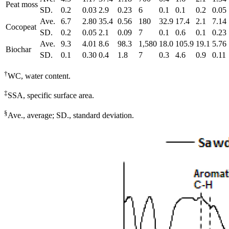
Peat moss
SD.
0.2
0.03
2.9
0.23
6
0.1
0.1
0.2
0.05
Ave.
6.7
2.80
35.4
0.56
180
32.9
17.4
2.1
7.14
Cocopeat
SD.
0.2
0.05
2.1
0.09
7
0.1
0.6
0.1
0.23
Ave.
9.3
4.01
8.6
98.3
1,580
18.0
105.9
19.1
5.76
Biochar
SD.
0.1
0.30
0.4
1.8
7
0.3
4.6
0.9
0.11
†
WC, water content.
‡
SSA, specific surface area.
§
Ave., average; SD., standard deviation.