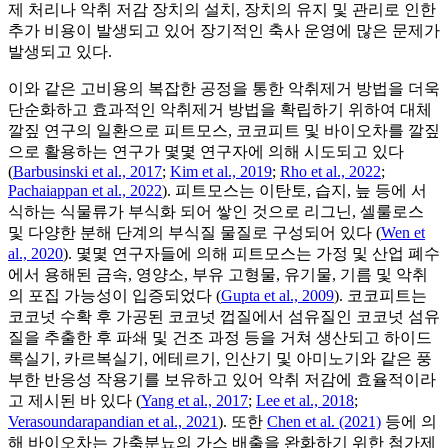
제 처리나 악취 저감 장치의 설치, 장치의 유지 및 관리로 인한
추가 비용이 발생되고 있어 장기적인 축사 운영에 많은 문제가
발생되고 있다.
이와 같은 고비용의 복잡한 공정을 통한 악취제거 방법을 더욱
단순화하고 효과적인 악취제거 방법을 확립하기 위하여 대체
깔짚 연구의 일환으로 피트모스, 코코피트 및 바이오차를 깔짚
으로 활용하는 연구가 몇몇 연구자에 의해 시도되고 있다
(
Barbusinski et al., 2017
;
Kim et al., 2019
;
Rho et al., 2022
;
Pachaiappan et al., 2022
). 피트모스는 이탄토, 습지, 늪 등에 서
식하는 식물류가 부식화 되어 쌓인 것으로 리그닌, 셀룰로스
및 다양한 분해 단계의 부식질 물질로 구성되어 있다 (
Wen et
al., 2020
). 몇몇 연구자들에 의해 피트모스는 가정 및 산업 폐수
에서 용해된 금속, 영양소, 부유 고형물, 유기물, 기름 및 악취
의 포집 가능성이 입증되었다 (
Gupta et al., 2009
). 코코피트는
코코넛 수확 후 가공된 코코넛 껍질에서 섬유질인 코코넛 섬유
질을 추출한 후 파쇄 및 건조 과정 등을 거쳐 생산되고 하이드
록실기, 카르복실기, 에테르기, 인산기 및 아미노기와 같은 풍
부한 반응성 작용기를 보유하고 있어 악취 저감에 효율적이라
고 제시된 바 있다 (
Yang et al., 2017
;
Lee et al., 2018
;
Verasoundarapandian et al., 2021
). 또한
Chen et al. (2021)
등에 의
해 바이오차는 가축분뇨의 가스 배출을 완화하기 위한 첨가제