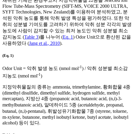
채취된 기체는 환경부고시 지정악취물질 22종을 Selected Ion
Flow Tube-Mass Spectrometry (SIFT-MS, VOICE 2000 ULTRA,
SYFT Technologies, New Zealand)를 이용하여 분석하였고, 분
석된 악취 농도를 통해 악취 발생 특성을 평가하였다. 또한 악
취의 성분별 기여도를 고려하기 위하여 악취 성분 각각의 발생
농도에 사람이 감지할 수 있는 최저 농도인 악취 성분별 최소
감지농도 (
Table 3
)를 나누어 (
Eq. 1
) Odor Unit으로 환산된 값을
사용하였다 (
Jang et al., 2010
).
(Eq. 1)
-1
Odor Unit = 악취 발생 농도 (nmol mol
) / 악취 성분별 최소감
-1
지농도 (nmol mol
)
지정악취물질의 종류는 ammonia, trimethylamine, 황화합물 4종
(dimethyl disulfide, dimethyl sulfide, hydrogen sulfide, methyl
mercaptan), 지방산 4종 (propanoic acid, butanoic acid, (n,i)-3-
methylbutanoic acid), 알데하이드 5종 (acetaldehyde, propanal,
butanal, (n,i)-pentanal), 휘발성유기화합물 7종 (styrene, toluene,
m-xylene, butanone, methyl isobutyl ketone, butyl acetate, isobutyl
alcohol) 등이 있다.