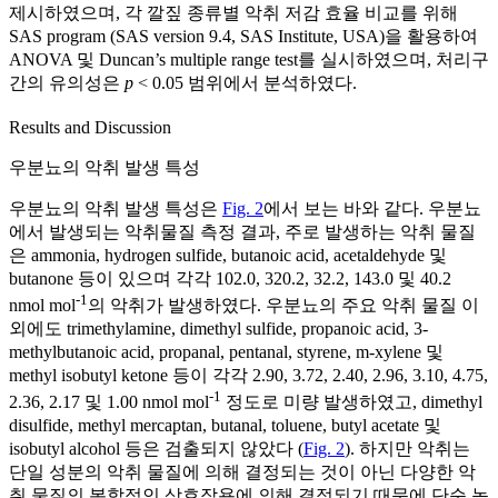
제시하였으며, 각 깔짚 종류별 악취 저감 효율 비교를 위해
SAS program (SAS version 9.4, SAS Institute, USA)을 활용하여
ANOVA 및 Duncan’s multiple range test를 실시하였으며, 처리구
간의 유의성은
p
< 0.05 범위에서 분석하였다.
Results and Discussion
우분뇨의 악취 발생 특성
우분뇨의 악취 발생 특성은
Fig. 2
에서 보는 바와 같다. 우분뇨
에서 발생되는 악취물질 측정 결과, 주로 발생하는 악취 물질
은 ammonia, hydrogen sulfide, butanoic acid, acetaldehyde 및
butanone 등이 있으며 각각 102.0, 320.2, 32.2, 143.0 및 40.2
-1
nmol mol
의 악취가 발생하였다. 우분뇨의 주요 악취 물질 이
외에도 trimethylamine, dimethyl sulfide, propanoic acid, 3-
methylbutanoic acid, propanal, pentanal, styrene, m-xylene 및
methyl isobutyl ketone 등이 각각 2.90, 3.72, 2.40, 2.96, 3.10, 4.75,
-1
2.36, 2.17 및 1.00 nmol mol
정도로 미량 발생하였고, dimethyl
disulfide, methyl mercaptan, butanal, toluene, butyl acetate 및
isobutyl alcohol 등은 검출되지 않았다 (
Fig. 2
). 하지만 악취는
단일 성분의 악취 물질에 의해 결정되는 것이 아닌 다양한 악
취 물질의 복합적인 상호작용에 의해 결정되기 때문에 단순 농