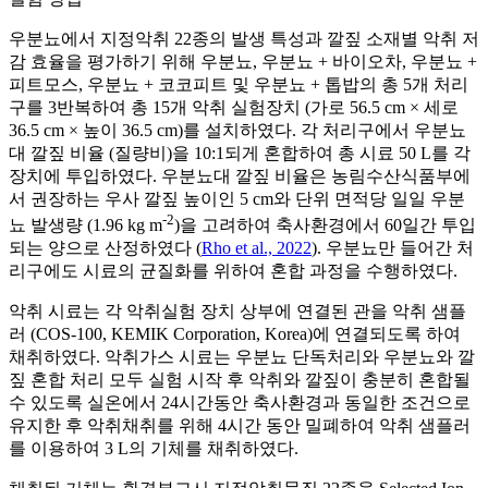
우분뇨에서 지정악취 22종의 발생 특성과 깔짚 소재별 악취 저
감 효율을 평가하기 위해 우분뇨, 우분뇨 + 바이오차, 우분뇨 +
피트모스, 우분뇨 + 코코피트 및 우분뇨 + 톱밥의 총 5개 처리
구를 3반복하여 총 15개 악취 실험장치 (가로 56.5 cm × 세로
36.5 cm × 높이 36.5 cm)를 설치하였다. 각 처리구에서 우분뇨
대 깔짚 비율 (질량비)을 10:1되게 혼합하여 총 시료 50 L를 각
장치에 투입하였다. 우분뇨대 깔짚 비율은 농림수산식품부에
서 권장하는 우사 깔짚 높이인 5 cm와 단위 면적당 일일 우분
-2
뇨 발생량 (1.96 kg m
)을 고려하여 축사환경에서 60일간 투입
되는 양으로 산정하였다 (
Rho et al., 2022
). 우분뇨만 들어간 처
리구에도 시료의 균질화를 위하여 혼합 과정을 수행하였다.
악취 시료는 각 악취실험 장치 상부에 연결된 관을 악취 샘플
러 (COS-100, KEMIK Corporation, Korea)에 연결되도록 하여
채취하였다. 악취가스 시료는 우분뇨 단독처리와 우분뇨와 깔
짚 혼합 처리 모두 실험 시작 후 악취와 깔짚이 충분히 혼합될
수 있도록 실온에서 24시간동안 축사환경과 동일한 조건으로
유지한 후 악취채취를 위해 4시간 동안 밀폐하여 악취 샘플러
를 이용하여 3 L의 기체를 채취하였다.