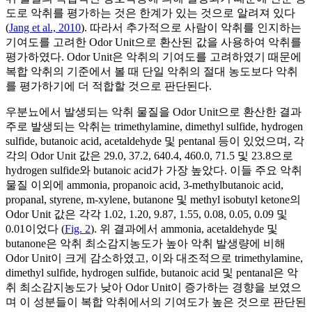
도로 악취를 평가하는 것은 한계가 있는 것으로 알려져 있다
(
Jang et al., 2010
). 따라서 추가적으로 사람이 악취를 인지하는
기여도를 고려한 Odor Unit으로 환산된 값을 사용하여 악취를
평가하였다. Odor Unit은 악취의 기여도를 고려하였기 때문에
복합 악취의 기준에서 볼 때 단일 악취의 절대 농도보다 악취
를 평가하기에 더 적합할 것으로 판단된다.
우분뇨에서 발생되는 악취 물질을 Odor Unit으로 환산한 결과
주로 발생되는 악취는 trimethylamine, dimethyl sulfide, hydrogen
sulfide, butanoic acid, acetaldehyde 및 pentanal 등이 있었으며, 각
각의 Odor Unit 값은 29.0, 37.2, 640.4, 460.0, 71.5 및 23.8으로
hydrogen sulfide와 butanoic acid가 가장 높았다. 이들 주요 악취
물질 이외에 ammonia, propanoic acid, 3-methylbutanoic acid,
propanal, styrene, m-xylene, butanone 및 methyl isobutyl ketone의
Odor Unit 값은 각각 1.02, 1.20, 9.87, 1.55, 0.08, 0.05, 0.09 및
0.01이었다 (
Fig. 2
). 위 결과에서 ammonia, acetaldehyde 및
butanone은 악취 최소감지농도가 높아 악취 발생량에 비해
Odor Unit이 크게 감소하였고, 이와 대조적으로 trimethylamine,
dimethyl sulfide, hydrogen sulfide, butanoic acid 및 pentanal은 악
취 최소감지농도가 낮아 Odor Unit이 증가하는 경향을 보였으
며 이 성분들이 복합 악취에서의 기여도가 높은 것으로 판단된