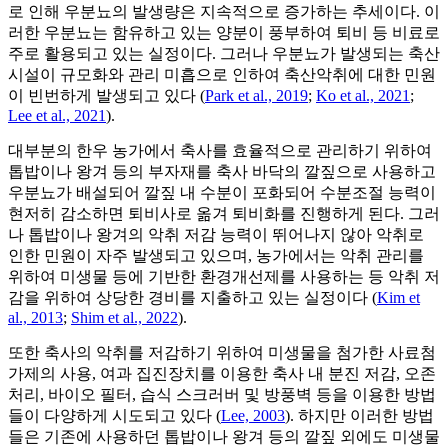
로 인해 우분뇨의 발생량은 지속적으로 증가하는 추세이다. 이
러한 우분뇨는 함유하고 있는 양분이 풍부하여 퇴비 등 비료로
주로 활용되고 있는 실정이다. 그러나 우분뇨가 발생되는 축산
시설이 규모화와 관리 미흡으로 인하여 축산악취에 대한 민원
이 빈번하게 발생되고 있다 (
Park et al., 2019
;
Ko et al., 2021
;
Lee et al., 2021
).
대부분의 한우 농가에서 축사를 효율적으로 관리하기 위하여
톱밥이나 왕겨 등의 부자재를 축사 바닥의 깔짚으로 사용하고
우분뇨가 배설되어 깔짚 내 수분이 포화되어 수분조절 능력이
현저히 감소하면 퇴비사로 옮겨 퇴비화를 진행하게 된다. 그러
나 톱밥이나 왕겨의 악취 저감 능력이 뛰어나지 않아 악취로
인한 민원이 자주 발생되고 있으며, 농가에서는 악취 관리를
위하여 미생물 등에 기반한 환경개선제를 사용하는 등 악취 저
감을 위하여 상당한 경비를 지출하고 있는 실정이다 (
Kim et
al., 2013
;
Shim et al., 2022
).
또한 축사의 악취를 저감하기 위하여 미생물을 첨가한 사료첨
가제의 사용, 여과 집진장치를 이용한 축사 내 분진 저감, 오존
처리, 바이오 필터, 습식 스크러버 및 방풍벽 등을 이용한 방법
들이 다양하게 시도되고 있다 (
Lee, 2003
). 하지만 이러한 방법
들은 기존에 사용하던 톱밥이나 왕겨 등의 깔짚 외에도 미생물