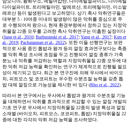
암모니아, 황화수소, 메틸머캅탄, 다이메틸설파이드, 다이메틸
다이설파이트, 트리메틸아민, 발레르산, 트리메틸아민, 이소발
레르산 등이 발생된다고 보고하였다. 상기 축사 악취연구들은
대부분 5 - 10여종 이내의 발생량이 많은 악취를 중심으로 주
로 수행되어져 왔으나, 현재 환경부령에서 정하고 있는 지정악
취물질 22종 모두를 고려한 축사 악취연구는 미흡한 실정이다
(
Jang et al., 2010
;
Barbusinski et al., 2017
;
Yang et al., 2017
;
Kim et
al., 2019
;
Pachaiappan et al., 2022
). 또한 이들 선행연구는 보편
적으로 사용 중인 톱밥과 왕겨 등의 깔짚 효과연구보다는 축종
별 악취 특성 조사에 초점을 두고 진행되어 깔짚 종류가 가축
분뇨 내 악취를 저감하는 역할과 지정악취물질 22종 모두에 대
한 악취 저감 능력을 확인하는 연구가 체계적으로 진행될 필요
성이 제기되고 있다. 최근 본 연구진에 의해 우사에서 바이오
차, 피트모스 및 코코피트는 우수한 수분조절 능력을 갖춘 톱
밥 대체 깔짚으로 가능성을 제시한 바 있다 (
Rho et al., 2022
).
따라서 본 연구에서는 우사에서 톱밥과 왕겨의 수분조절 기능
을 대체하면서 악취를 효과적으로 저감할 수 있는 깔짚 개발의
기초 연구로 우사에서 지정악취물질 22종의 발생 특성과 깔짚
소재별 (바이오차, 피트모스, 코코피트, 톱밥) 지정악취물질 22
종에 대한 각각의 악취 저감 능력을 조사하였다.