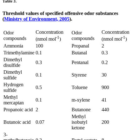
Table 3.
Threshold values of specified offensive odor substances
(
Ministry of Environment, 2005
).
Concentration
Concentration
Odor
Odor
-1
-1
compounds
compounds
(nmol mol
)
(nmol mol
)
Ammonia
100
Propanal
2
Trimethylamine
0.1
Butanal
0.3
Dimethyl
0.3
Pentanal
0.2
disulfide
Dimethyl
0.1
Styrene
30
sulfide
Hydrogen
0.5
Toluene
900
sulfide
Methyl
0.1
m-xylene
41
mercaptan
Propanoic acid
2
Butanone
440
Methyl
Butanoic acid
0.07
isobutyl
200
ketone
3-