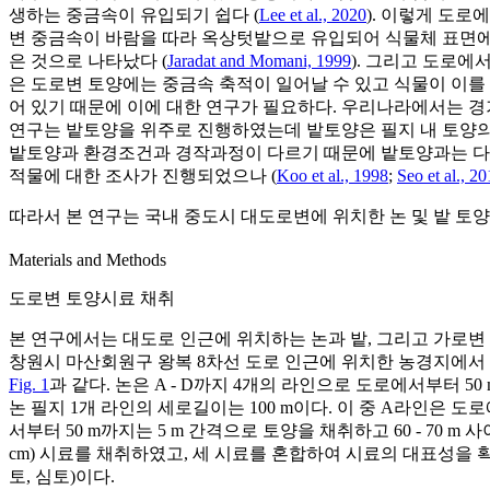
생하는 중금속이 유입되기 쉽다 (
Lee et al., 2020
). 이렇게 도
변 중금속이 바람을 따라 옥상텃밭으로 유입되어 식물체 표면에
은 것으로 나타났다 (
Jaradat and Momani, 1999
). 그리고 도로에서
은 도로변 토양에는 중금속 축적이 일어날 수 있고 식물이 이를
어 있기 때문에 이에 대한 연구가 필요하다. 우리나라에서는 경기
연구는 밭토양을 위주로 진행하였는데 밭토양은 필지 내 토양의 
밭토양과 환경조건과 경작과정이 다르기 때문에 밭토양과는 다른
적물에 대한 조사가 진행되었으나 (
Koo et al., 1998
;
Seo et al., 20
따라서 본 연구는 국내 중도시 대도로변에 위치한 논 및 밭 토
Materials and Methods
도로변 토양시료 채취
본 연구에서는 대도로 인근에 위치하는 논과 밭, 그리고 가로
창원시 마산회원구 왕복 8차선 도로 인근에 위치한 농경지에서
Fig. 1
과 같다. 논은 A - D까지 4개의 라인으로 도로에서부터 50 m까지는
논 필지 1개 라인의 세로길이는 100 m이다. 이 중 A라인은 도
서부터 50 m까지는 5 m 간격으로 토양을 채취하고 60 - 70 m 
cm) 시료를 채취하였고, 세 시료를 혼합하여 시료의 대표성을 확보하였
토, 심토)이다.