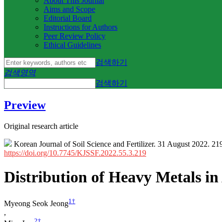
About This Journal
Aims and Scope
Editorial Board
Instructions for Authors
Peer Review Policy
Ethical Guidelines
검색하기
검색영역
검색하기
Preview
Original research article
Korean Journal of Soil Science and Fertilizer. 31 August 2022. 21
https://doi.org/10.7745/KJSSF.2022.55.3.219
Distribution of Heavy Metals in
1
†
Myeong Seok Jeong
,
2
†