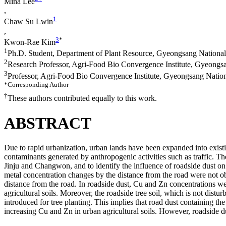
Mina Lee
,
1
Chaw Su Lwin
,
3
*
Kwon-Rae Kim
1
Ph.D. Student, Department of Plant Resource, Gyeongsang National 
2
Research Professor, Agri-Food Bio Convergence Institute, Gyeongsa
3
Professor, Agri-Food Bio Convergence Institute, Gyeongsang Nation
*Corresponding Author
†
These authors contributed equally to this work.
ABSTRACT
Due to rapid urbanization, urban lands have been expanded into existing
contaminants generated by anthropogenic activities such as traffic. The
Jinju and Changwon, and to identify the influence of roadside dust on
metal concentration changes by the distance from the road were not o
distance from the road. In roadside dust, Cu and Zn concentrations w
agricultural soils. Moreover, the roadside tree soil, which is not dist
introduced for tree planting. This implies that road dust containing t
increasing Cu and Zn in urban agricultural soils. However, roadside d