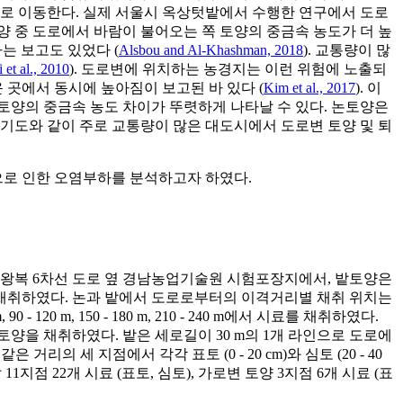
으로 이동한다. 실제 서울시 옥상텃밭에서 수행한 연구에서 도로
 토양 중 도로에서 바람이 불어오는 쪽 토양의 중금속 농도가 더 높
한다는 보고도 있었다 (
Alsbou and Al-Khashman, 2018
). 교통량이 많
 et al., 2010
). 도로변에 위치하는 농경지는 이런 위험에 노출되
 곳에서 동시에 높아짐이 보고된 바 있다 (
Kim et al., 2017
). 이
토양의 중금속 농도 차이가 뚜렷하게 나타날 수 있다. 논토양은
도와 같이 주로 교통량이 많은 대도시에서 도로변 토양 및 퇴
으로 인한 오염부하를 분석하고자 하였다.
 왕복 6차선 도로 옆 경남농업기술원 시험포장지에서, 밭토양은
 채취하였다. 논과 밭에서 도로로부터의 이격거리별 채취 위치는
20 m, 150 - 180 m, 210 - 240 m에서 시료를 채취하였다.
 토양을 채취하였다. 밭은 세로길이 30 m의 1개 라인으로 도로에
리의 세 지점에서 각각 표토 (0 - 20 cm)와 심토 (20 - 40
1지점 22개 시료 (표토, 심토), 가로변 토양 3지점 6개 시료 (표