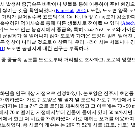
로에서 발생한 중금속은 바람이나 빗물을 통해 이동하여 주변 환경
 쌓이는 것을 확인되었다 (
Kim et al., 2015
). 또한, 도로변 양쪽
 거리가 멀어질수록 표토의 Cd, Cu, Fe, Pb 및 Zn 농도가 감소
 흡수하면 먹이사슬을 통해 다른 생물체로 전이될 수 있다 (
Abechi
도 도로 인근 농경지에서 중금속, 특히 Cr과 Ni이 도로와 가까운
균질화가 잘 일어나지 않아 도로와 가까운 토양과 멀리 떨어진 
 양상이 나타날 것으로 예상된다. 우리나라에서는 서울시나 경기
11
) 도로변 농경지에 대한 연구는 부족하다.
양 중 중금속 농도를 도로로부터 거리별로 조사하고, 도로의 영향
변 화단을 연구대상 지점으로 선정하였다. 논토양은 진주시 초전동
 채취하였다. 가로수 토양은 밭 필지 옆 도로의 가로수 화단에서
 10 m 간격으로 토양을 채취하였고 그 이후에는 70 - 90 m, 90 - 1
로에서 70 m 떨어진 지점에서부터 건물이 들어서 있어 50 m까지만
사이에서 한번 더 시료를 채취하였다. 시료 채취는 오거를 이용하여 같은 거
다. 총 시료의 개수는 논 26지점 52개 시료 (표토, 심토), 밭 1