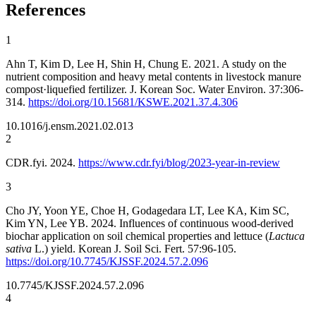
References
1
Ahn T, Kim D, Lee H, Shin H, Chung E. 2021. A study on the
nutrient composition and heavy metal contents in livestock manure
compost·liquefied fertilizer. J. Korean Soc. Water Environ. 37:306-
314.
https://doi.org/10.15681/KSWE.2021.37.4.306
10.1016/j.ensm.2021.02.013
2
CDR.fyi. 2024.
https://www.cdr.fyi/blog/2023-year-in-review
3
Cho JY, Yoon YE, Choe H, Godagedara LT, Lee KA, Kim SC,
Kim YN, Lee YB. 2024. Influences of continuous wood-derived
biochar application on soil chemical properties and lettuce (
Lactuca
sativa
L.) yield. Korean J. Soil Sci. Fert. 57:96-105.
https://doi.org/10.7745/KJSSF.2024.57.2.096
10.7745/KJSSF.2024.57.2.096
4