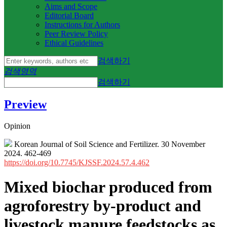
Aims and Scope
Editorial Board
Instructions for Authors
Peer Review Policy
Ethical Guidelines
검색하기
검색영역
검색하기
Preview
Opinion
Korean Journal of Soil Science and Fertilizer. 30 November
2024. 462-469
https://doi.org/10.7745/KJSSF.2024.57.4.462
Mixed biochar produced from
agroforestry by-product and
livestock manure feedstocks as