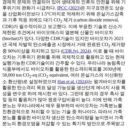
경제적 문제와 연결되어 있어 생태계와 인류의 안전을 위해 기
후위기의 완화가 시급하다.
IPCC (2023)
은 지구표면온도 상승
을 산업화이전보다 1.5°C까지로 억제하기 위해 온실가스감축
과 기후 적응 외에도 대기 CO
제거 (carbon dioxide removal,
2
CDR)가 필수적이라고 보고했다. 이에 부응한 기술로 산소가
제한된 조건에서 바이오매스의 열분해 산물인 바이오차
(biochar)가 있다. 다양한 CDR기술이 있지만 바이오차가 2023
년 국제 자발적 탄소배출권 시장에서 거래 완료된 CO
제거량
2
중 90%이상을 차지하고 있다 (
CDR.fyi, 2024
). 이로 볼 때 바이
오차는 기후위기 완화를 위해 국제적으로 활용하고 있는 현재
실행가능한 CDR기술이라 간주할 수 있다. 우리나라 농림축산
식품부에서도 바이오차를 활용한 탄소격리목표를 2030년에
58,000 ton CO
-eq (CO
equivalent, 여러 온실가스의 이산화탄
2
2
소 환산량)로 설정하였으며
Han et al. (2024)
는 왕겨바이오차를
활용한 탄소격리 목표 달성 가능성을 생산단계 에너지 사용 특
성을 변수로 하여 제시한 바 있다. 그런데 왕겨의 경우 축사 깔
짚 등의 활용처가 많아 원료구입비용이 높다. 이에 반해 가축
분뇨는 우리나라에서 매우 풍부하며 바이오차는 가축분뇨를
친환경적으로 처리할 수 있는 기술 중 하나이다. 따라서 가축
분뇨를 활용한 바이오차 생산은 탄소격리량을 높이면서 가축
분뇨의 환경오염을 저감할 수 있는 획기적 방안으로 주목받고