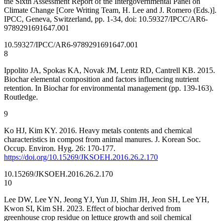
the Sixth Assessment Report of the Intergovernmental Panel on
Climate Change [Core Writing Team, H. Lee and J. Romero (Eds.)].
IPCC, Geneva, Switzerland, pp. 1-34, doi: 10.59327/IPCC/AR6-
9789291691647.001
10.59327/IPCC/AR6-9789291691647.001
8
Ippolito JA, Spokas KA, Novak JM, Lentz RD, Cantrell KB. 2015.
Biochar elemental composition and factors influencing nutrient
retention. In Biochar for environmental management (pp. 139-163).
Routledge.
9
Ko HJ, Kim KY. 2016. Heavy metals contents and chemical
characteristics in compost from animal manures. J. Korean Soc.
Occup. Environ. Hyg. 26: 170-177.
https://doi.org/10.15269/JKSOEH.2016.26.2.170
10.15269/JKSOEH.2016.26.2.170
10
Lee DW, Lee YN, Jeong YJ, Yun JJ, Shim JH, Jeon SH, Lee YH,
Kwon SI, Kim SH. 2023. Effect of biochar derived from
greenhouse crop residue on lettuce growth and soil chemical