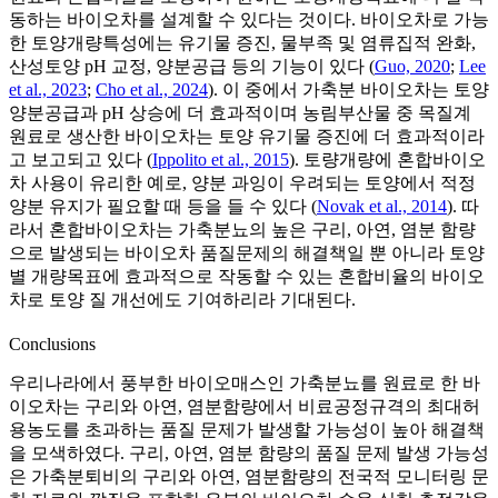
동하는 바이오차를 설계할 수 있다는 것이다. 바이오차로 가능
한 토양개량특성에는 유기물 증진, 물부족 및 염류집적 완화,
산성토양 pH 교정, 양분공급 등의 기능이 있다 (
Guo, 2020
;
Lee
et al., 2023
;
Cho et al., 2024
). 이 중에서 가축분 바이오차는 토양
양분공급과 pH 상승에 더 효과적이며 농림부산물 중 목질계
원료로 생산한 바이오차는 토양 유기물 증진에 더 효과적이라
고 보고되고 있다 (
Ippolito et al., 2015
). 토량개량에 혼합바이오
차 사용이 유리한 예로, 양분 과잉이 우려되는 토양에서 적정
양분 유지가 필요할 때 등을 들 수 있다 (
Novak et al., 2014
). 따
라서 혼합바이오차는 가축분뇨의 높은 구리, 아연, 염분 함량
으로 발생되는 바이오차 품질문제의 해결책일 뿐 아니라 토양
별 개량목표에 효과적으로 작동할 수 있는 혼합비율의 바이오
차로 토양 질 개선에도 기여하리라 기대된다.
Conclusions
우리나라에서 풍부한 바이오매스인 가축분뇨를 원료로 한 바
이오차는 구리와 아연, 염분함량에서 비료공정규격의 최대허
용농도를 초과하는 품질 문제가 발생할 가능성이 높아 해결책
을 모색하였다. 구리, 아연, 염분 함량의 품질 문제 발생 가능성
은 가축분퇴비의 구리와 아연, 염분함량의 전국적 모니터링 문