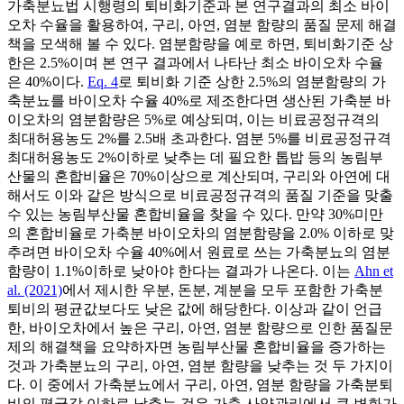
가축분뇨법 시행령의 퇴비화기준과 본 연구결과의 최소 바이
오차 수율을 활용하여, 구리, 아연, 염분 함량의 품질 문제 해결
책을 모색해 볼 수 있다. 염분함량을 예로 하면, 퇴비화기준 상
한은 2.5%이며 본 연구 결과에서 나타난 최소 바이오차 수율
은 40%이다.
Eq. 4
로 퇴비화 기준 상한 2.5%의 염분함량의 가
축분뇨를 바이오차 수율 40%로 제조한다면 생산된 가축분 바
이오차의 염분함량은 5%로 예상되며, 이는 비료공정규격의
최대허용농도 2%를 2.5배 초과한다. 염분 5%를 비료공정규격
최대허용농도 2%이하로 낮추는 데 필요한 톱밥 등의 농림부
산물의 혼합비율은 70%이상으로 계산되며, 구리와 아연에 대
해서도 이와 같은 방식으로 비료공정규격의 품질 기준을 맞출
수 있는 농림부산물 혼합비율을 찾을 수 있다. 만약 30%미만
의 혼합비율로 가축분 바이오차의 염분함량을 2.0% 이하로 맞
추려면 바이오차 수율 40%에서 원료로 쓰는 가축분뇨의 염분
함량이 1.1%이하로 낮아야 한다는 결과가 나온다. 이는
Ahn et
al. (2021)
에서 제시한 우분, 돈분, 계분을 모두 포함한 가축분
퇴비의 평균값보다도 낮은 값에 해당한다. 이상과 같이 언급
한, 바이오차에서 높은 구리, 아연, 염분 함량으로 인한 품질문
제의 해결책을 요약하자면 농림부산물 혼합비율을 증가하는
것과 가축분뇨의 구리, 아연, 염분 함량을 낮추는 것 두 가지이
다. 이 중에서 가축분뇨에서 구리, 아연, 염분 함량을 가축분퇴
비의 평균값 이하로 낮추는 것은 가축 사양관리에서 큰 변화가