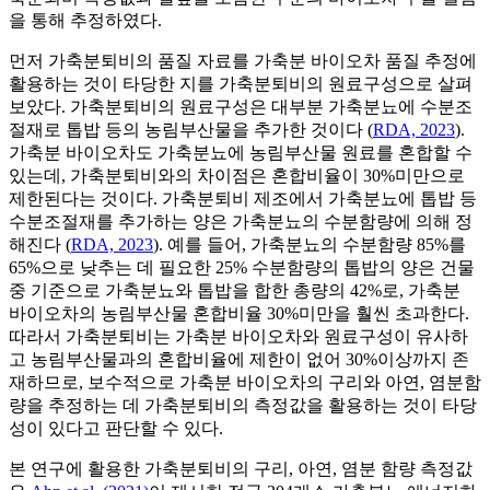
을 통해 추정하였다.
먼저 가축분퇴비의 품질 자료를 가축분 바이오차 품질 추정에
활용하는 것이 타당한 지를 가축분퇴비의 원료구성으로 살펴
보았다. 가축분퇴비의 원료구성은 대부분 가축분뇨에 수분조
절재로 톱밥 등의 농림부산물을 추가한 것이다 (
RDA, 2023
).
가축분 바이오차도 가축분뇨에 농림부산물 원료를 혼합할 수
있는데, 가축분퇴비와의 차이점은 혼합비율이 30%미만으로
제한된다는 것이다. 가축분퇴비 제조에서 가축분뇨에 톱밥 등
수분조절재를 추가하는 양은 가축분뇨의 수분함량에 의해 정
해진다 (
RDA, 2023
). 예를 들어, 가축분뇨의 수분함량 85%를
65%으로 낮추는 데 필요한 25% 수분함량의 톱밥의 양은 건물
중 기준으로 가축분뇨와 톱밥을 합한 총량의 42%로, 가축분
바이오차의 농림부산물 혼합비율 30%미만을 훨씬 초과한다.
따라서 가축분퇴비는 가축분 바이오차와 원료구성이 유사하
고 농림부산물과의 혼합비율에 제한이 없어 30%이상까지 존
재하므로, 보수적으로 가축분 바이오차의 구리와 아연, 염분함
량을 추정하는 데 가축분퇴비의 측정값을 활용하는 것이 타당
성이 있다고 판단할 수 있다.
본 연구에 활용한 가축분퇴비의 구리, 아연, 염분 함량 측정값