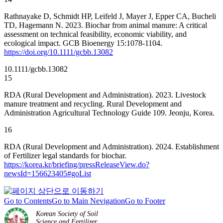
Rathnayake D, Schmidt HP, Leifeld J, Mayer J, Epper CA, Bucheli
TD, Hagemann N. 2023. Biochar from animal manure: A critical
assessment on technical feasibility, economic viability, and
ecological impact. GCB Bioenergy 15:1078-1104.
https://doi.org/10.1111/gcbb.13082
10.1111/gcbb.13082
15
RDA (Rural Development and Administration). 2023. Livestock
manure treatment and recycling. Rural Development and
Administration Agricultural Technology Guide 109. Jeonju, Korea.
16
RDA (Rural Development and Administration). 2024. Establishment
of Fertilizer legal standards for biochar.
https://korea.kr/briefing/pressReleaseView.do?
newsId=156623405#goList
Go to Contents
Go to Main Nevigation
Go to Footer
Korean Society of Soil
Science and Fertilizer