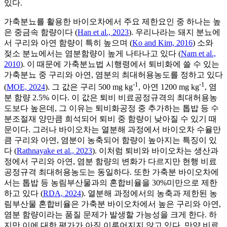
있다.
가축분뇨를 활용한 바이오차에서 주요 제한요인 중 하나는 높
은 중금속 함량이다 (
Han et al., 2023
). 우리나라는 돼지 분뇨에
서 구리와 아연 함량이 특히 높으며 (
Ko and Kim, 2016
) 소와
젖소 분뇨에서는 염분함량이 높게 나타나고 있다 (
Nam et al.,
2010
). 이 때문에 가축분뇨법 시행령에서 퇴비화에 쓸 수 있는
가축분뇨 중 구리와 아연, 염분의 최대허용농도를 정하고 있다
-1
-1
(
MOE, 2024
). 그 값은 구리 500 mg kg
, 아연 1200 mg kg
, 염
분 함량 2.5% 이다. 이 값은 퇴비 비료공정규격의 최대허용농
도보다 높은데, 그 이유는 퇴비화공정 중 추가하는 톱밥 등 수
분조절재 양만큼 희석되어 퇴비 중 함량이 낮아질 수 있기 때
문이다. 그러나 바이오차는 열분해 과정에서 바이오차 수율만
큼 구리와 아연, 염분이 농축되어 함량이 높아지는 특징이 있
다 (
Rathnayake et al., 2023
). 이처럼 퇴비와 바이오차는 생산과
정에서 구리와 아연, 염분 함량의 변화가 다르지만 현행 비료
공정규격 최대허용농도는 동일하다. 또한 가축분 바이오차에
서는 톱밥 등 농림부산물과의 혼합비율을 30%미만으로 제한
하고 있다 (
RDA, 2024
). 열분해 과정에서의 농축과 제한된 농
림부산물 혼합비율은 가축분 바이오차에서 높은 구리와 아연,
염분 함량이라는 품질 문제가 발생할 가능성을 크게 한다. 하
지만 이에 대한 평가가 아직 이루어지지 않고 있다. 만약 비료