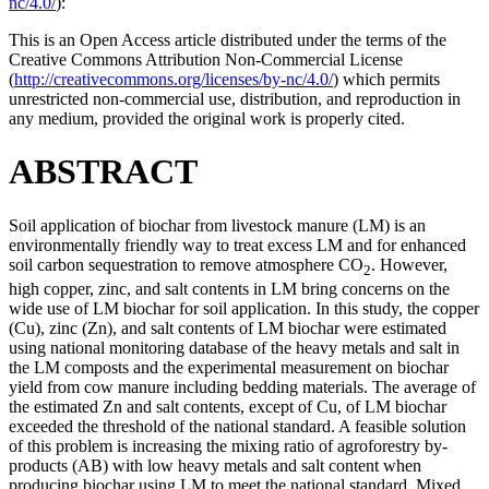
nc/4.0/
):
This is an Open Access article distributed under the terms of the
Creative Commons Attribution Non-Commercial License
(
http://creativecommons.org/licenses/by-nc/4.0/
) which permits
unrestricted non-commercial use, distribution, and reproduction in
any medium, provided the original work is properly cited.
ABSTRACT
Soil application of biochar from livestock manure (LM) is an
environmentally friendly way to treat excess LM and for enhanced
soil carbon sequestration to remove atmosphere CO
. However,
2
high copper, zinc, and salt contents in LM bring concerns on the
wide use of LM biochar for soil application. In this study, the copper
(Cu), zinc (Zn), and salt contents of LM biochar were estimated
using national monitoring database of the heavy metals and salt in
the LM composts and the experimental measurement on biochar
yield from cow manure including bedding materials. The average of
the estimated Zn and salt contents, except of Cu, of LM biochar
exceeded the threshold of the national standard. A feasible solution
of this problem is increasing the mixing ratio of agroforestry by-
products (AB) with low heavy metals and salt content when
producing biochar using LM to meet the national standard. Mixed