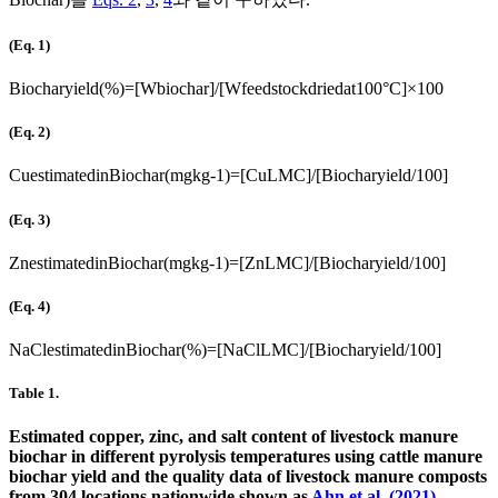
(Eq. 1)
Biochar
yield
(
%
)
=
[
Wbiochar
]
/
[
Wfeedstock
dried
at
100
°
C
]
×
100
(Eq. 2)
Cu
estimated
in
Biochar
(
mg
kg
-
1
)
=
[
Cu
LMC
]
/
[
Biochar
yield
/
100
]
(Eq. 3)
Zn
estimated
in
Biochar
(
mg
kg
-
1
)
=
[
Zn
LMC
]
/
[
Biochar
yield
/
100
]
(Eq. 4)
NaCl
estimated
in
Biochar
(
%
)
=
[
NaCl
LMC
]
/
[
Biochar
yield
/
100
]
Table 1.
Estimated copper, zinc, and salt content of livestock manure
biochar in different pyrolysis temperatures using cattle manure
biochar yield and the quality data of livestock manure composts
from 304 locations nationwide shown as
Ahn et al. (2021)
.