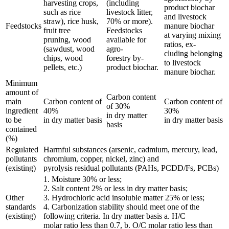
harvesting crops,
(including
product biochar
such as rice
livestock litter,
and livestock
straw), rice husk,
70% or more).
Feedstocks
manure biochar
fruit tree
Feedstocks
at varying mixing
pruning, wood
available for
ratios, ex-
(sawdust, wood
agro-
cluding belonging
chips, wood
forestry by-
to livestock
pellets, etc.)
product biochar.
manure biochar.
Minimum
amount of
Carbon content
main
Carbon content of
Carbon content of
of 30%
ingredient
40%
30%
in dry matter
to be
in dry matter basis
in dry matter basis
basis
contained
(%)
Regulated
Harmful substances (arsenic, cadmium, mercury, lead,
pollutants
chromium, copper, nickel, zinc) and
(existing)
pyrolysis residual pollutants (PAHs, PCDD/Fs, PCBs)
1. Moisture 30% or less;
2. Salt content 2% or less in dry matter basis;
Other
3. Hydrochloric acid insoluble matter 25% or less;
standards
4. Carbonization stability should meet one of the
(existing)
following criteria. In dry matter basis a. H/C
molar ratio less than 0.7, b. O/C molar ratio less than