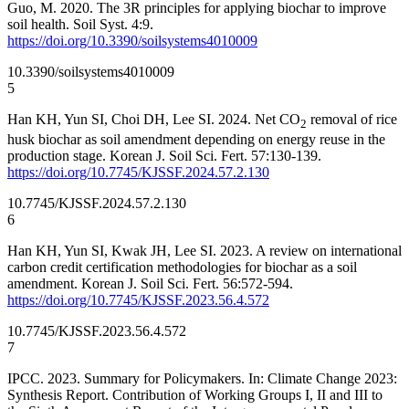
Guo, M. 2020. The 3R principles for applying biochar to improve
soil health. Soil Syst. 4:9.
https://doi.org/10.3390/soilsystems4010009
10.3390/soilsystems4010009
5
Han KH, Yun SI, Choi DH, Lee SI. 2024. Net CO
removal of rice
2
husk biochar as soil amendment depending on energy reuse in the
production stage. Korean J. Soil Sci. Fert. 57:130-139.
https://doi.org/10.7745/KJSSF.2024.57.2.130
10.7745/KJSSF.2024.57.2.130
6
Han KH, Yun SI, Kwak JH, Lee SI. 2023. A review on international
carbon credit certification methodologies for biochar as a soil
amendment. Korean J. Soil Sci. Fert. 56:572-594.
https://doi.org/10.7745/KJSSF.2023.56.4.572
10.7745/KJSSF.2023.56.4.572
7
IPCC. 2023. Summary for Policymakers. In: Climate Change 2023:
Synthesis Report. Contribution of Working Groups I, II and III to