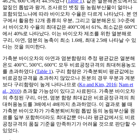
46.2%, 600°C에서 44.5%였다 (
Table 1
). 같은 열분해온도에서도
깔짚인 톱밥과 왕겨, 조사료인 볏짚 등 농림부산물이 얼마나
포함되었느냐에 따라 바이오차 수율은 다르게 나타났다. 본 연
구에서 활용한 12개 종류의 우분, 그리고 열분해온도 3수준에
서 바이오차 수율의 최대값은 400°C에서 61%, 최소값은 600°C
에서 40%로 나타났다. 이는 바이오차 제조를 위한 열분해로
구리, 아연, 염분의 농축이 최소 1.6배, 최대 2.5배 나타날 수 있
다는 것을 의미한다.
가축분 바이오차의 아연과 염분함량의 추정 평균값은 열분해
온도 400°C, 500°C, 600°C 모두 비료공정규격의 최대허용농도
를 초과하였다 (
Table 1
). 구리 함량은 가축분퇴비 평균값에는
비료공정규격을 초과하지 않았으나 돈분의 경우 우분과 계분
보다 구리함량이 높게 나타나므로 (
Ko and Kim, 2016
;
Nam et
al., 2010
) 초과할 가능성이 있다고 사료된다. 가축분 바이오차
의 추정된 구리, 아연, 염분 함량 최대값은 비료공정규격의 최
대허용농도를 3배에서 4배까지 초과하였다. 이 결과로 볼 때
가축분 바이오차가 가축분퇴비처럼 톱밥 등의 농림부산물 원
료를 일부 포함하더라도 최대값뿐 아니라 평균값에서도 비료
공정규격의 품질 기준을 만족하기가 어려울 것으로 판단할 수
있었다.