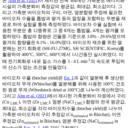
은
Ahn et al. (2021)
이 제시한 전국 304개소 가축분뇨 에너지화
시설의 가축분퇴비 측정값의 평균값, 최대값, 최소값이다. 그
리고 가축분 바이오차의 구리, 아연, 염분함량 추정에 필요한
바이오차 수율을 톱밥과 왕겨 등의 깔짚을 포함하는 우분을 재
료로 하여 실험을 통해 측정하였다. 바이오차 수율 실험에 사
용한 우분은 총 12종류로 그 중 8개는 톱밥을, 4개는 왕겨를 포
함하였다. 톱밥의 함량은 건물중 기준으로 3.8% - 29.6%였으며
왕겨의 함량율은 8.1% - 16.0%였다. 바이오차 제조를 위한 열
분해는 전기 회화로 (SH-FU-27MG, SH SCIENTIFIC, Korea)를
활용하여 400°C, 500°C, 600°C에서 1시간동안 실시하였다. 이
-1
때 전기회화로 내로 질소 가스를 3 - 4 L min
의 속도로 투입하
여 산소가 없는 조건을 만들었다.
바이오차 수율 (biochar yield)은
Eq. 1
과 같이 열분해 후 생산된
바이오차 무게 (Wbiochar)를 열분해를 위해 사용한 100°C 건조
된 원료 무게 (Wfeedstock dried at 100°C)로 나누어 계산하였다.
그리고
Ahn et al. (2021)
에서 제시한 가축분퇴비 자료에서 구리
(Cu
), 아연 (Zn
), 염분 (NaCl
) 함량의 전국 평균값,
LMC
LMC
LMC
최대값, 최소값을 각각 바이오차수율 (biochar yield)로 나누어
가축분 바이오차의 구리 추정값 (Cu
in Biochar), 아연
estimated
추정값 (Zn
in Biochar), 염분 추정값 (NaCl
in
estimated
estimated
Biochar)을
Eqs. 2
,
3
,
4
와 같이 구하였다.