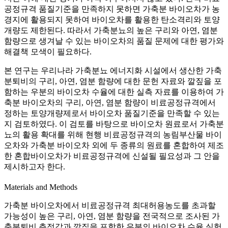
공정규격 품질기준을 만족하지 못하면 가축분 바이오차가 농
경지에 활용되지 못하여 바이오차를 활용한 탄소격리와 토양
개량도 제한된다. 따라서 가축분뇨의 높은 구리와 아연, 염분
함량으로 생겨날 수 있는 바이오차의 품질 문제에 대한 평가와
해결책 모색이 필요하다.
본 연구는 우리나라 가축분뇨 에너지화 시설에서 생산한 가축
분퇴비의 구리, 아연, 염분 함량에 대한 문헌 자료와 깔짚을 포
함하는 우분의 바이오차 수율에 대한 실측 자료를 이용하여 가
축분 바이오차의 구리, 아연, 염분 함량이 비료공정규격에서
정하는 토양개량제로서 바이오차 품질기준을 만족할 수 있는
지 검토하였다. 이 검토를 바탕으로 바이오차 원료로서 가축분
뇨의 활용 확대를 위해 현행 비료공정규격의 농림부산물 바이
오차와 가축분 바이오차 외에 두 종류의 원료를 혼합하여 제조
한 혼합바이오차가 비료공정규격에 신설될 필요성과 그 안을
제시하고자 한다.
Materials and Methods
가축분 바이오차에서 비료공정규격 최대허용농도를 초과할
가능성이 높은 구리, 아연, 염분 함량을 전국적으로 조사된 가
축분퇴비 측정값과 깔짚을 포함한 우분의 바이오차 수율 실험