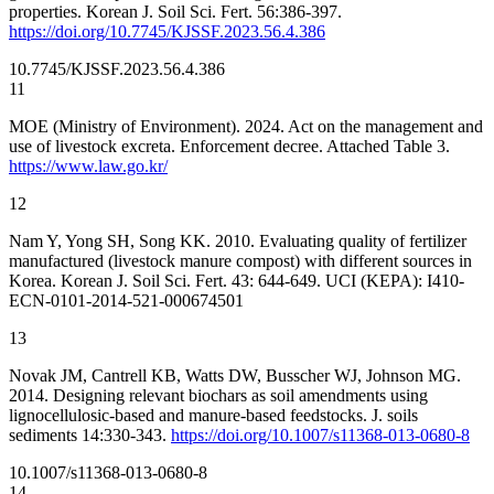
properties. Korean J. Soil Sci. Fert. 56:386-397.
https://doi.org/10.7745/KJSSF.2023.56.4.386
10.7745/KJSSF.2023.56.4.386
11
MOE (Ministry of Environment). 2024. Act on the management and
use of livestock excreta. Enforcement decree. Attached Table 3.
https://www.law.go.kr/
12
Nam Y, Yong SH, Song KK. 2010. Evaluating quality of fertilizer
manufactured (livestock manure compost) with different sources in
Korea. Korean J. Soil Sci. Fert. 43: 644-649. UCI (KEPA): I410-
ECN-0101-2014-521-000674501
13
Novak JM, Cantrell KB, Watts DW, Busscher WJ, Johnson MG.
2014. Designing relevant biochars as soil amendments using
lignocellulosic-based and manure-based feedstocks. J. soils
sediments 14:330-343.
https://doi.org/10.1007/s11368-013-0680-8
10.1007/s11368-013-0680-8
14