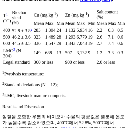
Salt content
Biochar
-1
-1
1
Cu (mg kg
)
Zn (mg kg
)
T
(%)
yield
(°C)
(%)
Mean
Max
Min
Mean
Max
Min
Mean
Max
Min
2
400
283
1,304
24
1,132
5,934
16
2.2
6.3
0.5
52.8 ± 3.8
500
46.2 ± 3.6
323
1,489
28
1,293
6,779
19
2.6
7.1
0.6
600
44.5 ± 3.5
336
1,547
29
1,343
7,043
19
2.7
7.4
0.6
3
LMC
(N =
149
688
13
597
3,132
9
1.2
3.3
0.3
304)
Legal standard
360 or less
900 or less
2.0 or less
1
Pyrolysis temperature;
2
Standard deviations (N = 12);
3
LMC, livestock manure composts.
Results and Discussion
깔짚을 포함한 우분의 바이오차 수율의 평균값은 열분해 온도
가 높을수록 감소하였으며, 400°C에서 52.8%, 500°C에서