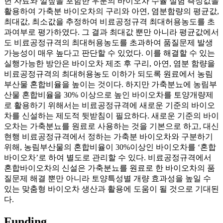
헌 자료와 깔짚을 포함한 우분의 바이오차 수율 실험 측정값을
활용하여 가축분 바이오차의 구리와 아연, 염분함량의 평균값,
최대값, 최소값을 추정하여 비료공정규격 최대허용농도를 초
과여부로 평가하였다. 그 결과 최대값 뿐만 아니라 평균값에서
도 비료공정규격의 최대허용농도를 초과하여 품질문제 발생
가능성이 매우 높다고 판단할 수 있었다. 이를 해결할 수 있는
실행가능한 방안은 바이오차 제조 후 구리, 아연, 염분 함량을
비료공정규격의 최대허용농도 이하가 되도록 원료에서 농림
부산물 혼합비율을 높이는 것이다. 하지만 가축분뇨에 농림부
산물 혼합비율을 30% 이상으로 높인 바이오차를 토양개량제
로 활용하기 위해서는 비료공정규격에 새로운 기준의 바이오
차를 신설하는 제도적 뒷받침이 필요하다. 새로운 기준의 바이
오차는 가축분뇨를 원료로 사용하는 것을 기본으로 하고, 대신
현행 비료공정규격에서 정하는 가축분 바이오차와 구분하기
위해, 농림부산물의 혼합비율이 30%이상인 바이오차를 ‘혼합
바이오차’로 하여 별도로 관리할 수 있다. 비료공정규격에서
혼합바이오차의 신설은 가축분뇨를 원료로 한 바이오차의 품
질문제 해결 뿐만 아니라 토양특성별 개량 효과성을 높일 수
있는 맞춤형 바이오차 생산과 활용에 도움이 될 것으로 기대된
다.
Funding