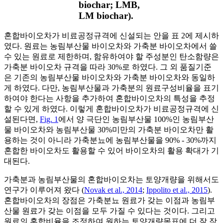
biochar; LMB,
LM biochar).
혼합바이오차가 비료공정규격에 신설되는 안을 표 2에 제시하
였다. 원료는 농림부산물 바이오차와 가축분 바이오차에서 쓸
수 있는 원료로 제한하며, 함유하여야 할 주성분인 탄소함량은
가축분 바이오차 규격을 따라 30%로 하였다. 그 외 품질기준
은 기존의 농림부산물 바이오차와 가축분 바이오차와 동일하
게 하였다. 다만, 농림부산물과 가축분의 원료구성비율을 표기
하여야 한다는 사항을 추가하여 혼합바이오차의 특성을 추정
할 수 있게 하였다. 이렇게 혼합바이오차가 비료공정규격에 신
설된다면,
Fig. 1
에서 양 극단인 농림부산물 100%인 농림부산
물 바이오차와 농림부산물 30%미만의 가축분 바이오차만 활
용하는 것이 아니라 가축분뇨에 농림부산물을 90% - 30%까지
혼합한 바이오차도 활용할 수 있어 바이오차의 활용 확대가 기
대된다.
가축분과 농림부산물의 혼합바이오차는 토양개량을 위해서도
연구가 이루어져 왔다 (
Novak et al., 2014
;
Ippolito et al., 2015
).
혼합바이오차의 장점은 가축분뇨 원료가 갖는 이점과 농림부
산물 원료가 갖는 이점을 모두 가질 수 있다는 것이다. 그리고
원료의 혼합비율을 조정하여 원하는 토양개량목표에 더 잘 작